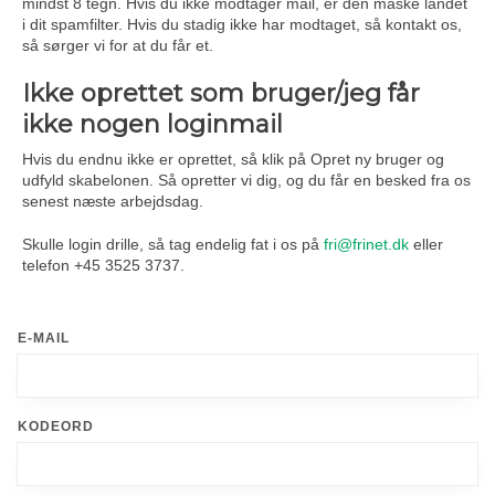
mindst 8 tegn. Hvis du ikke modtager mail, er den måske landet
i dit spamfilter. Hvis du stadig ikke har modtaget, så kontakt os,
så sørger vi for at du får et.
Ikke oprettet som bruger/jeg får
ikke nogen loginmail
Hvis du endnu ikke er oprettet, så klik på Opret ny bruger og
udfyld skabelonen. Så opretter vi dig, og du får en besked fra os
senest næste arbejdsdag.
Skulle login drille, så tag endelig fat i os på
fri@frinet.dk
eller
telefon +45 3525 3737.
E-MAIL
KODEORD