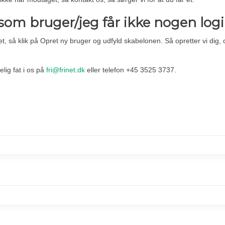
 som bruger/jeg får ikke nogen log
t, så klik på Opret ny bruger og udfyld skabelonen. Så opretter vi dig,
elig fat i os på
fri@frinet.dk
eller telefon +45 3525 3737.