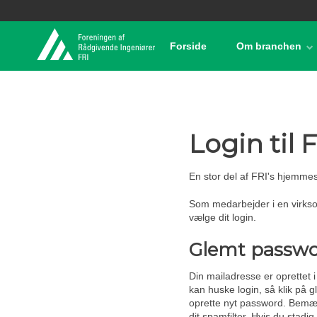
Forside
Om branchen
Login til
En stor del af FRI's hjemme
Som medarbejder i en virkso
vælge dit login.
Glemt passw
Din mailadresse er oprettet i
kan huske login, så klik på 
oprette nyt password. Bemær
dit spamfilter. Hvis du stadig