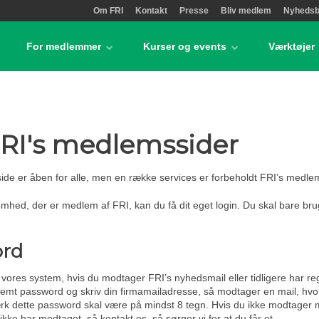
Om FRI
Kontakt
Presse
Bliv medlem
Nyhedsb
For medlemmer
Kurser og events
Værktøjer
 FRI's medlemssider
side er åben for alle, men en række services er forbeholdt FRI’s medl
mhed, der er medlem af FRI, kan du få dit eget login. Du skal bare bru
ord
 vores system, hvis du modtager FRI’s nyhedsmail eller tidligere har reg
glemt password og skriv din firmamailadresse, så modtager en mail, hvo
k dette password skal være på mindst 8 tegn. Hvis du ikke modtager m
 ikke har modtaget, så kontakt os, så sørger vi for at du får et.