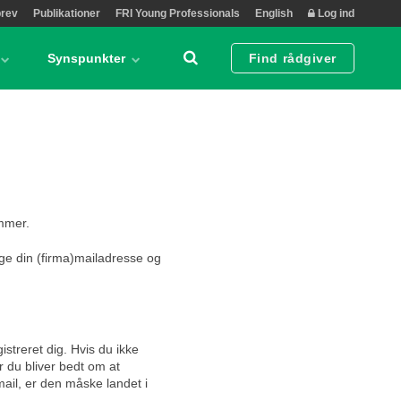
rev
Publikationer
FRI Young Professionals
English
Log ind
Synspunkter
Find rådgiver
emmer.
ge din (firma)mailadresse og
istreret dig. Hvis du ikke
r du bliver bedt om at
ail, er den måske landet i