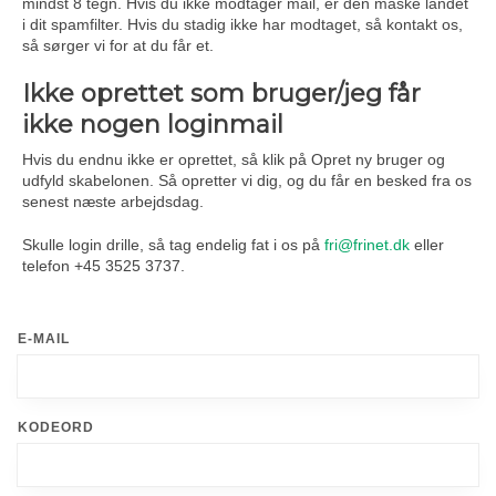
mindst 8 tegn. Hvis du ikke modtager mail, er den måske landet
i dit spamfilter. Hvis du stadig ikke har modtaget, så kontakt os,
så sørger vi for at du får et.
Ikke oprettet som bruger/jeg får
ikke nogen loginmail
Hvis du endnu ikke er oprettet, så klik på Opret ny bruger og
udfyld skabelonen. Så opretter vi dig, og du får en besked fra os
senest næste arbejdsdag.
Skulle login drille, så tag endelig fat i os på
fri@frinet.dk
eller
telefon +45 3525 3737.
E-MAIL
KODEORD