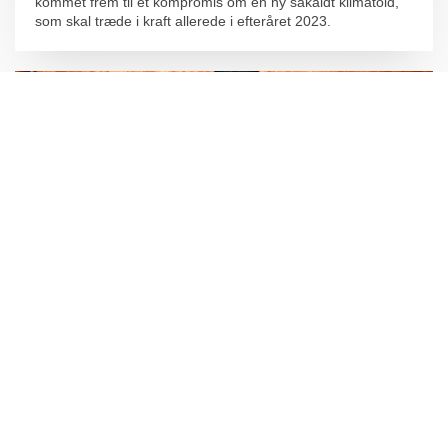
kommet frem til et kompromis om en ny såkaldt klimatold,
som skal træde i kraft allerede i efteråret 2023.
Pressemeddelelse: Massivt behov for grønt
kompetenceløft til nye klimakrav
20. DECEMBER 2022
Der er massivt behov for et grønt kompetenceløft, så
byggeriets værdikæde i samlet flok kan efterleve de nye
krav til dokumentation af klimaaftrykket for nybyggeri, som
træder i kraft 1. januar 2023. Derfor lancerer Molio
Kompetencecenter for bæredygtigt byggeri, som et gratis
videnstilbud til branchen.