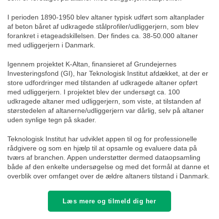
I perioden 1890-1950 blev altaner typisk udført som altanplader
af beton båret af udkragede stålprofiler/udliggerjern, som blev
forankret i etageadskillelsen. Der findes ca. 38-50.000 altaner
med udliggerjern i Danmark.
Igennem projektet K-Altan, finansieret af Grundejernes
Investeringsfond (GI), har Teknologisk Institut afdækket, at der er
store udfordringer med tilstanden af udkragede altaner opført
med udliggerjern. I projektet blev der undersøgt ca. 100
udkragede altaner med udliggerjern, som viste, at tilstanden af
størstedelen af altanerne/udliggerjern var dårlig, selv på altaner
uden synlige tegn på skader.
Teknologisk Institut har udviklet appen til og for professionelle
rådgivere og som en hjælp til at opsamle og evaluere data på
tværs af branchen. Appen understøtter dermed dataopsamling
både af den enkelte undersøgelse og med det formål at danne et
overblik over omfanget over de ældre altaners tilstand i Danmark.
Læs mere og tilmeld dig her