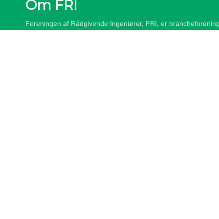
Om FRI
Foreningen af Rådgivende Ingeniører, FRI, er brancheforening
ingeniørvirksomheder. FRI’s ca. 250 medlemsvirksomheder ud
samlede branche af rådgiver- og ingeniørvirksomheder i Danm
medarbejdere i Danmark og udlandet. FRI-virksomhedernes om
eksport og datterselskaber i udlandet er på ca. 35,5 mia. kr. 
udenlandske datterselskaber ca. 18,5 mia. kr. Medlemmerne b
den samlede ingeniørarbejdsstyrke i Danmark.
Disclaimer
/
Privatlivspolitik