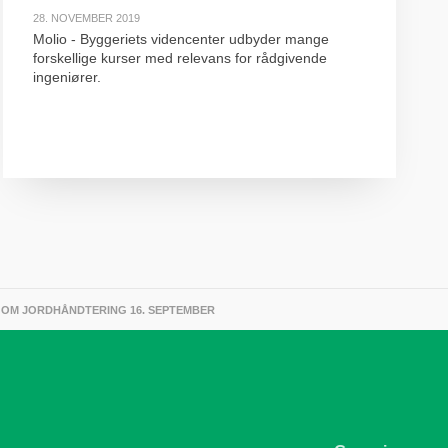
28. NOVEMBER 2019
Molio - Byggeriets videncenter udbyder mange
forskellige kurser med relevans for rådgivende
ingeniører.
 OM JORDHÅNDTERING 16. SEPTEMBER