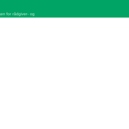
en for rådgiver- og
gør omtrent 90 procent af den
ark, og beskæftiger ca. 35.000
sætning i Danmark, inklusiv
Heraf udgør omsætningen i
eskæftiger omkring 10 procent af