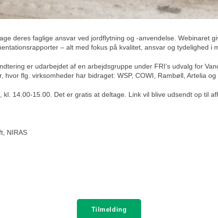
age deres faglige ansvar ved jordflytning og -anvendelse. Webinaret give
ntationsrapporter – alt med fokus på kvalitet, ansvar og tydelighed i mi
dtering er udarbejdet af en arbejdsgruppe under FRI’s udvalg for Vand
kår, hvor flg. virksomheder har bidraget: WSP, COWI, Rambøll, Artelia o
l. 14.00-15.00. Det er gratis at deltage. Link vil blive udsendt op til a
ft, NIRAS
Tilmelding