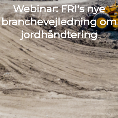
Webinar: FRI's nye
branchevejledning om
jordhåndtering