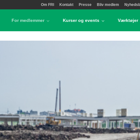
Om FRI
Kontakt
Presse
Bliv medlem
Nyhedsb
For medlemmer
Kurser og events
Værktøjer