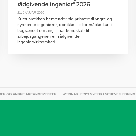
rådgivende ingeniør" 2026
21. JANUAR 2026
Kursusrækken henvender sig primært til yngre og
nyansatte ingeniører, der ikke – eller måske kun i
begrænset omfang – har kendskab til
arbejdsgangene i en rådgivende
ingeniørvirksomhed.
SER OG ANDRE ARRANGEMENTER
WEBINAR: FRI'S NYE BRANCHEVEJLEDNING