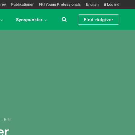
rev
Publikationer
FRI Young Professionals
English
Log ind
Synspunkter
Find rådgiver
SIER
er