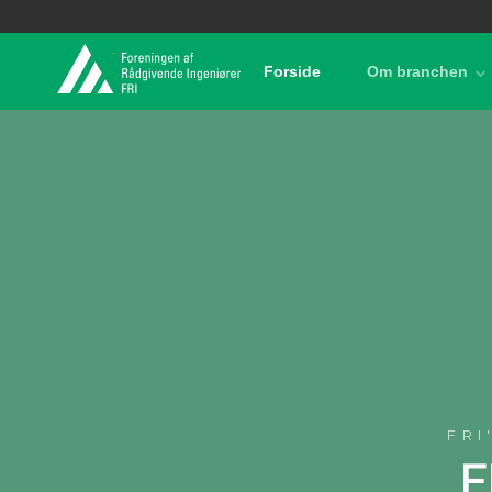
Forside
Om branchen
FRI
F