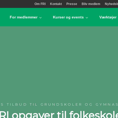
Om FRI
Kontakt
Presse
Bliv medlem
Nyhedsb
For medlemmer
Kurser og events
Værktøjer
'S TILBUD TIL GRUNDSKOLER OG GYMNA
RI opgaver til folkeskol