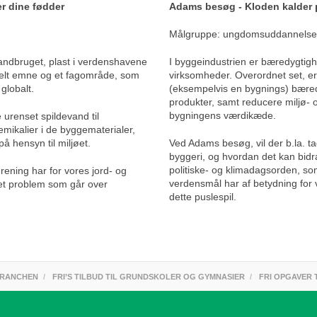
r dine fødder
Adams besøg - Kloden kalder 
Målgruppe: ungdomsuddannelse
landbruget, plast i verdenshavene
I byggeindustrien er bæredygtigh
tuelt emne og et fagområde, som
virksomheder. Overordnet set, er 
globalt.
(eksempelvis en bygnings) bæred
produkter, samt reducere miljø- o
bygningens værdikæde.
 urenset spildevand til
emikalier i de byggematerialer,
å hensyn til miljøet.
Ved Adams besøg, vil der b.la. ta
byggeri, og hvordan det kan bidra
politiske- og klimadagsorden, so
rening har for vores jord- og
verdensmål har af betydning for v
 et problem som går over
dette puslespil.
BRANCHEN
FRI’S TILBUD TIL GRUNDSKOLER OG GYMNASIER
FRI OPGAVER 