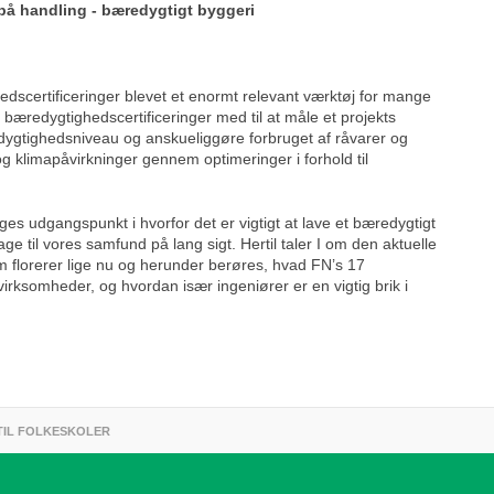
på handling - bæredygtigt byggeri
edscertificeringer blevet et enormt relevant værktøj for mange
bæredygtighedscertificeringer med til at måle et projekts
ygtighedsniveau og anskueliggøre forbruget af råvarer og
g klimapåvirkninger gennem optimeringer i forhold til
ges udgangspunkt i hvorfor det er vigtigt at lave et bæredygtigt
ge til vores samfund på lang sigt. Hertil taler I om den aktuelle
m florerer lige nu og herunder berøres, hvad FN’s 17
irksomheder, og hvordan især ingeniører er en vigtig brik i
TIL FOLKESKOLER