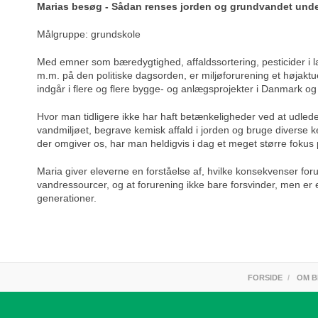
Marias besøg - Sådan renses jorden og grundvandet unde
Målgruppe: grundskole
Med emner som bæredygtighed, affaldssortering, pesticider i 
m.m. på den politiske dagsorden, er miljøforurening et højak
indgår i flere og flere bygge- og anlægsprojekter i Danmark og 
Hvor man tidligere ikke har haft betænkeligheder ved at udlede
vandmiljøet, begrave kemisk affald i jorden og bruge diverse k
der omgiver os, har man heldigvis i dag et meget større fokus p
Maria giver eleverne en forståelse af, hvilke konsekvenser foru
vandressourcer, og at forurening ikke bare forsvinder, men er
generationer.
FORSIDE
OM 