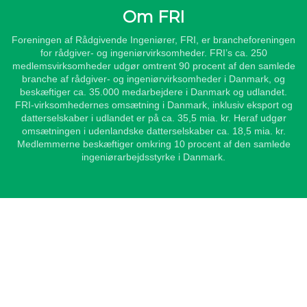
Om FRI
Foreningen af Rådgivende Ingeniører, FRI, er brancheforeningen
for rådgiver- og ingeniørvirksomheder. FRI’s ca. 250
medlemsvirksomheder udgør omtrent 90 procent af den samlede
branche af rådgiver- og ingeniørvirksomheder i Danmark, og
beskæftiger ca. 35.000 medarbejdere i Danmark og udlandet.
FRI-virksomhedernes omsætning i Danmark, inklusiv eksport og
datterselskaber i udlandet er på ca. 35,5 mia. kr. Heraf udgør
omsætningen i udenlandske datterselskaber ca. 18,5 mia. kr.
Medlemmerne beskæftiger omkring 10 procent af den samlede
ingeniørarbejdsstyrke i Danmark.
Genveje
FRI's love
Publikationer
Tal og statistik
Kurser og arrangementer
FRI's regler for god rådgiverskik
Skønsmænd og fagdommere