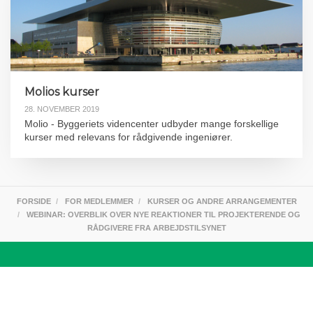
Molios kurser
28. NOVEMBER 2019
Molio - Byggeriets videncenter udbyder mange forskellige
kurser med relevans for rådgivende ingeniører.
FORSIDE
FOR MEDLEMMER
KURSER OG ANDRE ARRANGEMENTER
WEBINAR: OVERBLIK OVER NYE REAKTIONER TIL PROJEKTERENDE OG
RÅDGIVERE FRA ARBEJDSTILSYNET
Om FRI
Foreningen af Rådgivende Ingeniører, FRI, er brancheforeningen
for rådgiver- og ingeniørvirksomheder. FRI’s ca. 250