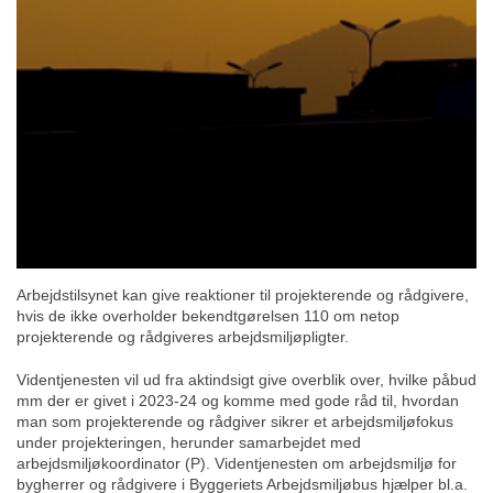
Arbejdstilsynet kan give reaktioner til projekterende og rådgivere,
hvis de ikke overholder bekendtgørelsen 110 om netop
projekterende og rådgiveres arbejdsmiljøpligter.
Videntjenesten vil ud fra aktindsigt give overblik over, hvilke påbud
mm der er givet i 2023-24 og komme med gode råd til, hvordan
man som projekterende og rådgiver sikrer et arbejdsmiljøfokus
under projekteringen, herunder samarbejdet med
arbejdsmiljøkoordinator (P). Videntjenesten om arbejdsmiljø for
bygherrer og rådgivere i Byggeriets Arbejdsmiljøbus hjælper bl.a.