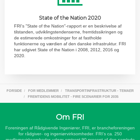
State of the Nation 2020
FRI's "State of the Nation"-rapport er en beskrivelse af
tilstanden, udviklingstendenserne, fremtidssikringen og
de estimerede omkostninger for at fastholde
funktionerne og værdien af den danske infrastruktur. FRI
har udgivet State of the Nation i 2008, 2012, 2016 og
2020.
FORSIDE
FOR MEDLEMMER
TRANSPORTINFRASTRUKTUR - TEMAER
FREMTIDENS MOBILITET - FIRE SCENARIER FOR 2035
Om FRI
Foreningen af Rådgivende Ingeniører, FRI, er brancheforeningen
for rådgiver- og ingeniørvirksomheder. FRI’s ca. 250
medlemsvirksomheder udgør omtrent 90 procent af den samlede