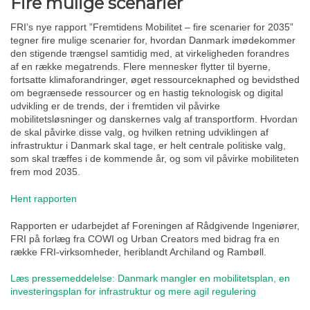
Fire mulige scenarier
FRI’s nye rapport ”Fremtidens Mobilitet – fire scenarier for 2035”
tegner fire mulige scenarier for, hvordan Danmark imødekommer
den stigende trængsel samtidig med, at virkeligheden forandres
af en række megatrends. Flere mennesker flytter til byerne,
fortsatte klimaforandringer, øget ressourceknaphed og bevidsthed
om begrænsede ressourcer og en hastig teknologisk og digital
udvikling er de trends, der i fremtiden vil påvirke
mobilitetsløsninger og danskernes valg af transportform. Hvordan
de skal påvirke disse valg, og hvilken retning udviklingen af
infrastruktur i Danmark skal tage, er helt centrale politiske valg,
som skal træffes i de kommende år, og som vil påvirke mobiliteten
frem mod 2035.
Hent rapporten
Rapporten er udarbejdet af Foreningen af Rådgivende Ingeniører,
FRI på forlæg fra COWI og Urban Creators med bidrag fra en
række FRI-virksomheder, heriblandt Archiland og Rambøll.
Læs pressemeddelelse: Danmark mangler en mobilitetsplan, en
investeringsplan for infrastruktur og mere agil regulering