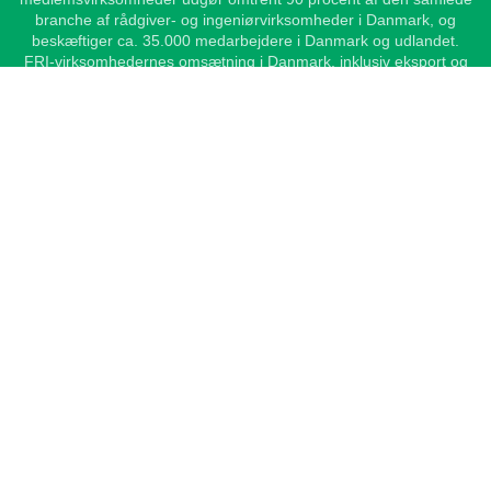
branche af rådgiver- og ingeniørvirksomheder i Danmark, og
beskæftiger ca. 35.000 medarbejdere i Danmark og udlandet.
FRI-virksomhedernes omsætning i Danmark, inklusiv eksport og
datterselskaber i udlandet er på ca. 35,5 mia. kr. Heraf udgør
omsætningen i udenlandske datterselskaber ca. 18,5 mia. kr.
Medlemmerne beskæftiger omkring 10 procent af den samlede
ingeniørarbejdsstyrke i Danmark.
Genveje
FRI's love
Publikationer
Tal og statistik
Kurser og arrangementer
FRI's regler for god rådgiverskik
Skønsmænd og fagdommere
Kontakt
Foreningen af Rådgivende Ingeniører, FRI
Vesterbrogade 1E, 1620 Kbh. V
Telefon
+45 35 25 37 37