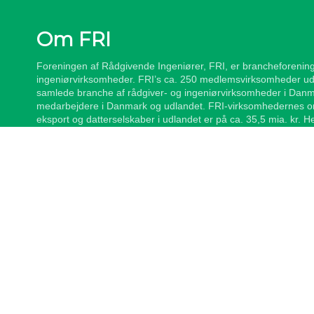
Om FRI
Foreningen af Rådgivende Ingeniører, FRI, er brancheforening
ingeniørvirksomheder. FRI’s ca. 250 medlemsvirksomheder ud
samlede branche af rådgiver- og ingeniørvirksomheder i Danm
medarbejdere i Danmark og udlandet. FRI-virksomhedernes om
eksport og datterselskaber i udlandet er på ca. 35,5 mia. kr. 
udenlandske datterselskaber ca. 18,5 mia. kr. Medlemmerne b
den samlede ingeniørarbejdsstyrke i Danmark.
Disclaimer
/
Privatlivspolitik