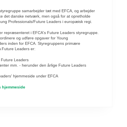
 styregruppe samarbejder tæt med EFCA, og arbejder
yrke det danske netværk, men også for at opretholde
Young Professionals/Future Leaders i europæisk regi.
er repræsenteret i EFCA's Future Leaders styregruppe.
oordinere og udføre opgaver for Young
ders inden for EFCA. Styregruppens primære
 Future Leaders er:
 Future Leaders
nter mm. - herunder den årlige Future Leaders
Leaders' hjemmeside under EFCA
s hjemmeside