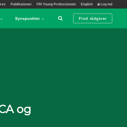
rev
Publikationer
FRI Young Professionals
English
Log ind
Synspunkter
Find rådgiver
FCA og