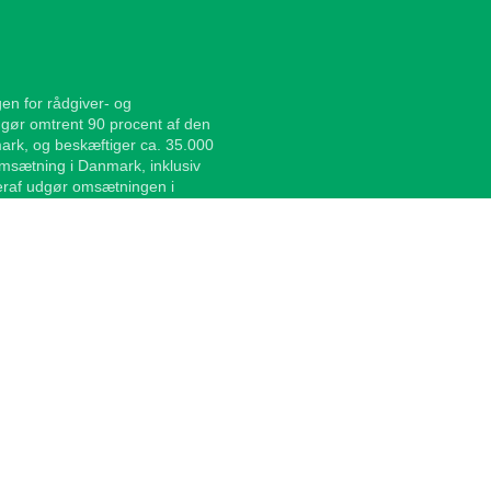
en for rådgiver- og
gør omtrent 90 procent af den
ark, og beskæftiger ca. 35.000
sætning i Danmark, inklusiv
Heraf udgør omsætningen i
eskæftiger omkring 10 procent af