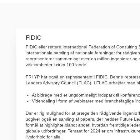
FIDIC
FIDIC eller rettere International Federation of Consulting
internationale samling af nationale foreninger for rådgive
repræsenterer sammenlagt over en million ingeniører og 
virksomheder i cirka 100 lande.
FRI YP har også en repræsentant i FIDIC. Denne repræsen
Leaders Advisory Council (FLAC). I FLAC arbejder man b
At bidrage med et ungdommeligt indspark til konferen
Videndeling i form af webinarer med branchefaglige in
Der er rig mulighed for at præge den rådgivende ingeniø
udgiver også en samling af papers, der hedder Future Lea
formål at highlighte blandt andet, hvordan fremtidige led
globale udfordringer. Temaet for 2024 er om infrastruktur
livsforhold for alle.