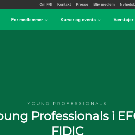
Om FRI
Kontakt
Presse
Bliv medlem
Nyhedsb
For medlemmer
Kurser og events
Værktøjer
YOUNG PROFESSIONALS
oung Professionals i E
FIDIC