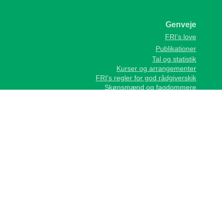
Genveje
FRI's love
Publikationer
Tal og statistik
Kurser og arrangementer
FRI's regler for god rådgiverskik
Skønsmænd og fagdommere
Kontakt
Foreningen af Rådgivende Ingeniører, FRI
Vesterbrogade 1E, 1620 Kbh. V
Telefon
+45 35 25 37 37
fri@frinet.dk
cvr: 58266310
EAN-lokationsnr: 5790002833717