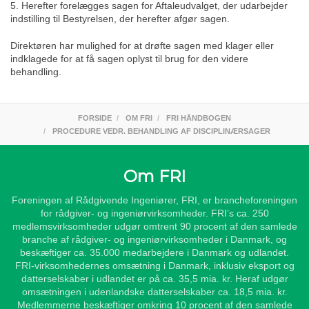
5. Herefter forelægges sagen for Aftaleudvalget, der udarbejder
indstilling til Bestyrelsen, der herefter afgør sagen.
Direktøren har mulighed for at drøfte sagen med klager eller
indklagede for at få sagen oplyst til brug for den videre
behandling.
FORSIDE
OM FRI
FRI HÅNDBOGEN
PROCEDURE VEDR. BEHANDLING AF DISCIPLINÆRSAGER
Om FRI
Foreningen af Rådgivende Ingeniører, FRI, er brancheforeningen
for rådgiver- og ingeniørvirksomheder. FRI’s ca. 250
medlemsvirksomheder udgør omtrent 90 procent af den samlede
branche af rådgiver- og ingeniørvirksomheder i Danmark, og
beskæftiger ca. 35.000 medarbejdere i Danmark og udlandet.
FRI-virksomhedernes omsætning i Danmark, inklusiv eksport og
datterselskaber i udlandet er på ca. 35,5 mia. kr. Heraf udgør
omsætningen i udenlandske datterselskaber ca. 18,5 mia. kr.
Medlemmerne beskæftiger omkring 10 procent af den samlede