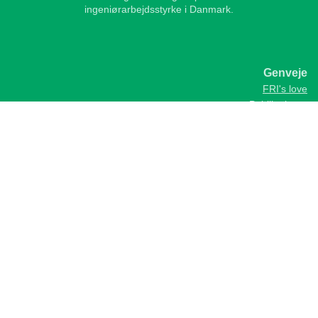
ingeniørarbejdsstyrke i Danmark.
Genveje
FRI's love
Publikationer
Tal og statistik
Kurser og arrangementer
FRI's regler for god rådgiverskik
Skønsmænd og fagdommere
Kontakt
Foreningen af Rådgivende Ingeniører, FRI
Vesterbrogade 1E, 1620 Kbh. V
Telefon
+45 35 25 37 37
fri@frinet.dk
cvr: 58266310
EAN-lokationsnr: 5790002833717
Disclaimer
/
Privatlivspolitik