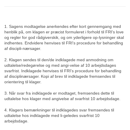
1. Sagens modtagelse anerkendes efter kort gennemgang med
henblik på, om klagen er præcist formuleret i forhold til FRI's love
og regler for god rådgiverskik, og om yderligere op-lysninger skal
indhentes. Endvidere henvises til FRI's procedure for behandling
af discipli-nærsager.
2. Klagen sendes til den/de indklagede med anmodning om
udtalelse/redegørelse og med angi-velse af 10 arbejdsdages
svarfrist. Indklagede henvises til FRI's procedure for behandling
af disciplinærsager. Kopi af brev til indklagede fremsendes til
orientering til klager.
3. Når svar fra indklagede er modtaget, fremsendes dette til
udtalelse hos klager med angivelse af svarfrist 10 arbejdsdage.
4. Klagers bemærkninger til indklagedes svar fremsendes til
udtalelse hos indklagede med li-geledes svarfrist 10
arbejdsdage.