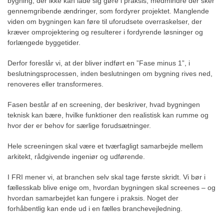
bygning, der ikke kan lade sig gøre i praksis, medmindre der sker
gennemgribende ændringer, som fordyrer projektet. Manglende
viden om bygningen kan føre til uforudsete overraskelser, der
kræver omprojektering og resulterer i fordyrende løsninger og
forlængede byggetider.
Derfor foreslår vi, at der bliver indført en ”Fase minus 1”, i
beslutningsprocessen, inden beslutningen om bygning rives ned,
renoveres eller transformeres.
Fasen består af en screening, der beskriver, hvad bygningen
teknisk kan bære, hvilke funktioner den realistisk kan rumme og
hvor der er behov for særlige forudsætninger.
Hele screeningen skal være et tværfagligt samarbejde mellem
arkitekt, rådgivende ingeniør og udførende.
I FRI mener vi, at branchen selv skal tage første skridt. Vi bør i
fællesskab blive enige om, hvordan bygningen skal screenes – og
hvordan samarbejdet kan fungere i praksis. Noget der
forhåbentlig kan ende ud i en fælles branchevejledning.