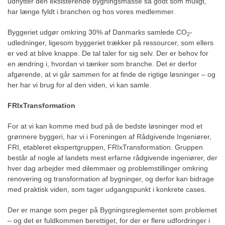
udnytter den eksisterende bygningsmasse så godt som muligt,
har længe fyldt i branchen og hos vores medlemmer.
Byggeriet udgør omkring 30% af Danmarks samlede CO
-
2
udledninger, ligesom byggeriet trækker på ressourcer, som ellers
er ved at blive knappe. De tal taler for sig selv. Der er behov for
en ændring i, hvordan vi tænker som branche. Det er derfor
afgørende, at vi går sammen for at finde de rigtige løsninger – og
her har vi brug for al den viden, vi kan samle.
FRIxTransformation
For at vi kan komme med bud på de bedste løsninger mod et
grønnere byggeri, har vi i Foreningen af Rådgivende Ingeniører,
FRI, etableret ekspertgruppen, FRIxTransformation. Gruppen
består af nogle af landets mest erfarne rådgivende ingeniører, der
hver dag arbejder med dilemmaer og problemstillinger omkring
renovering og transformation af bygninger, og derfor kan bidrage
med praktisk viden, som tager udgangspunkt i konkrete cases.
Der er mange som peger på Bygningsreglementet som problemet
– og det er fuldkommen berettiget, for der er flere udfordringer i