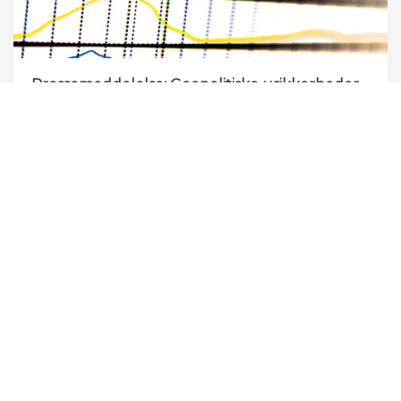
Pressemeddelelse: Geopolitiske usikkerheder
er ved at sætte sig i det europæiske
rådgivermarked
9. JUNI 2026
EFCA-Barometeret for foråret 2026, der samler
forventningerne til markedsudviklingen for den rådgivende
ingeniørbranche på tværs af Europa, er lanceret.