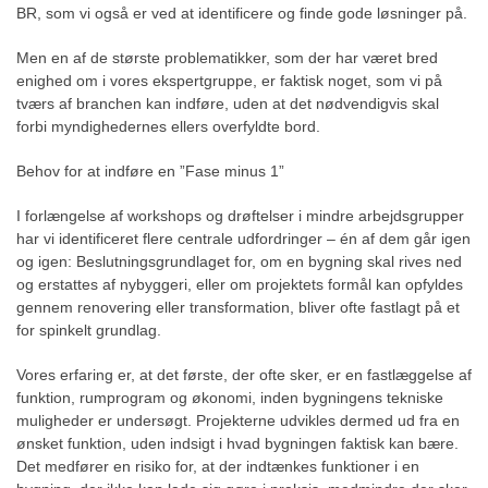
BR, som vi også er ved at identificere og finde gode løsninger på.
Men en af de største problematikker, som der har været bred
enighed om i vores ekspertgruppe, er faktisk noget, som vi på
tværs af branchen kan indføre, uden at det nødvendigvis skal
forbi myndighedernes ellers overfyldte bord.
Behov for at indføre en ”Fase minus 1”
I forlængelse af workshops og drøftelser i mindre arbejdsgrupper
har vi identificeret flere centrale udfordringer – én af dem går igen
og igen: Beslutningsgrundlaget for, om en bygning skal rives ned
og erstattes af nybyggeri, eller om projektets formål kan opfyldes
gennem renovering eller transformation, bliver ofte fastlagt på et
for spinkelt grundlag.
Vores erfaring er, at det første, der ofte sker, er en fastlæggelse af
funktion, rumprogram og økonomi, inden bygningens tekniske
muligheder er undersøgt. Projekterne udvikles dermed ud fra en
ønsket funktion, uden indsigt i hvad bygningen faktisk kan bære.
Det medfører en risiko for, at der indtænkes funktioner i en