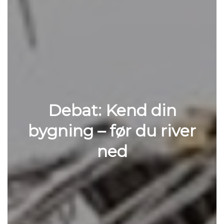
Debat: Kend din
bygning – før du river
ned