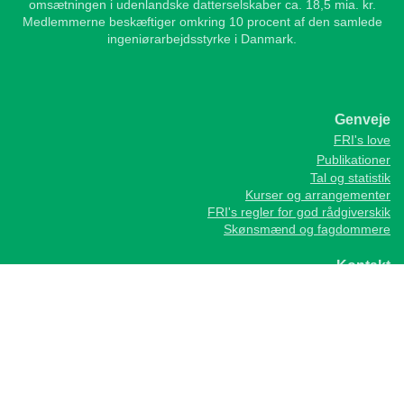
omsætningen i udenlandske datterselskaber ca. 18,5 mia. kr.
Medlemmerne beskæftiger omkring 10 procent af den samlede
ingeniørarbejdsstyrke i Danmark.
Genveje
FRI's love
Publikationer
Tal og statistik
Kurser og arrangementer
FRI's regler for god rådgiverskik
Skønsmænd og fagdommere
Kontakt
Foreningen af Rådgivende Ingeniører, FRI
Vesterbrogade 1E, 1620 Kbh. V
Telefon
+45 35 25 37 37
fri@frinet.dk
cvr: 58266310
EAN-lokationsnr: 5790002833717