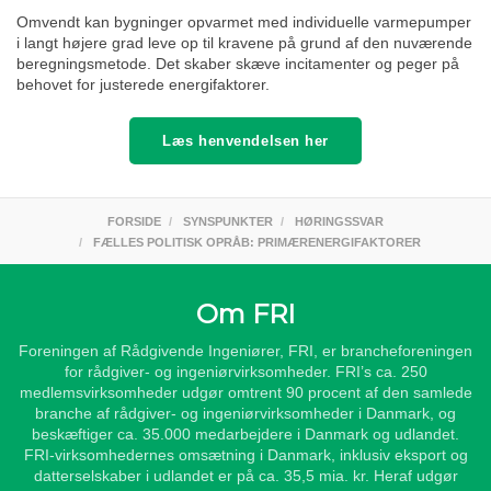
Omvendt kan bygninger opvarmet med individuelle varmepumper
i langt højere grad leve op til kravene på grund af den nuværende
beregningsmetode. Det skaber skæve incitamenter og peger på
behovet for justerede energifaktorer.
Læs henvendelsen her
FORSIDE
SYNSPUNKTER
HØRINGSSVAR
FÆLLES POLITISK OPRÅB: PRIMÆRENERGIFAKTORER
Om FRI
Foreningen af Rådgivende Ingeniører, FRI, er brancheforeningen
for rådgiver- og ingeniørvirksomheder. FRI’s ca. 250
medlemsvirksomheder udgør omtrent 90 procent af den samlede
branche af rådgiver- og ingeniørvirksomheder i Danmark, og
beskæftiger ca. 35.000 medarbejdere i Danmark og udlandet.
FRI-virksomhedernes omsætning i Danmark, inklusiv eksport og
datterselskaber i udlandet er på ca. 35,5 mia. kr. Heraf udgør