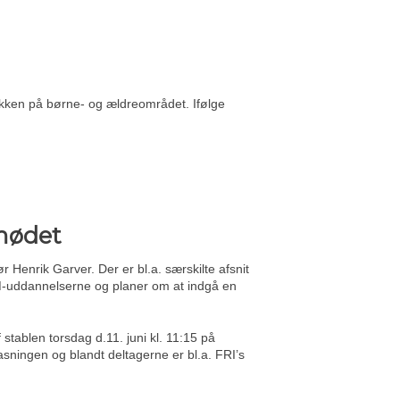
ikken på børne- og ældreområdet. Ifølge
emødet
 Henrik Garver. Der er bl.a. særskilte afsnit
EM-uddannelserne og planer om at indgå en
stablen torsdag d.11. juni kl. 11:15 på
sningen og blandt deltagerne er bl.a. FRI’s