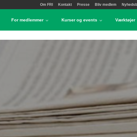
Om FRI
Kontakt
Presse
Bliv medlem
Nyhedsb
For medlemmer
Kurser og events
Værktøjer