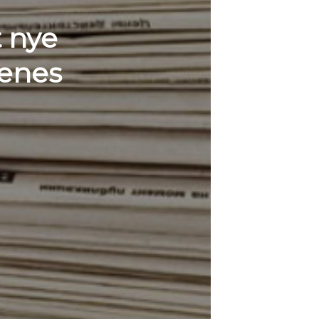
t nye
nenes