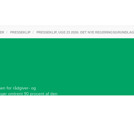
ER
PRESSEKLIP
PRESSEKLIP, UGE 23 2026: DET NYE REGERINGSGRUNDL
en for rådgiver- og
gør omtrent 90 procent af den
ark, og beskæftiger ca. 35.000
sætning i Danmark, inklusiv
Heraf udgør omsætningen i
eskæftiger omkring 10 procent af