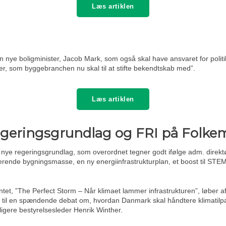
Læs artiklen
n nye boligminister, Jacob Mark, som også skal have ansvaret for polit
r, som byggebranchen nu skal til at stifte bekendtskab med”.
Læs artiklen
regeringsgrundlag og FRI på Folk
 nye regeringsgrundlag, som overordnet tegner godt ifølge adm. direktør
erende bygningsmasse, en ny energiinfrastrukturplan, et boost til ST
ntet, ”The Perfect Storm – Når klimaet lammer infrastrukturen”, løber af 
er til en spændende debat om, hvordan Danmark skal håndtere klimatilpa
ligere bestyrelsesleder Henrik Winther.