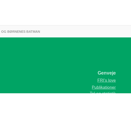
AG OG BØRNENES BATMAN
Genveje
FRI's love
Publikationer
Tal og statistik
Kurser og arrangementer
FRI's regler for god rådgiverskik
Skønsmænd og fagdommere
Kontakt
Foreningen af Rådgivende Ingeniører, FRI