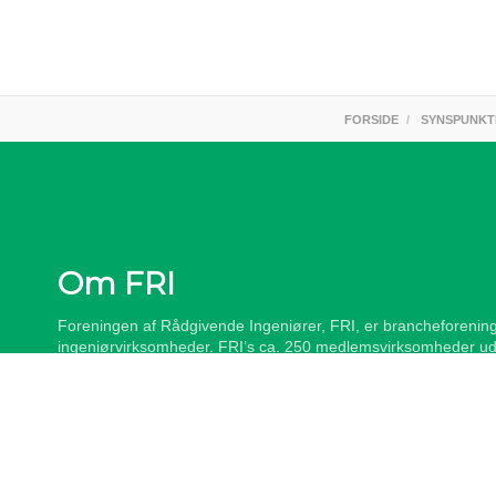
FORSIDE
SYNSPUNKT
Om FRI
Foreningen af Rådgivende Ingeniører, FRI, er brancheforening
ingeniørvirksomheder. FRI’s ca. 250 medlemsvirksomheder ud
samlede branche af rådgiver- og ingeniørvirksomheder i Danm
medarbejdere i Danmark og udlandet. FRI-virksomhedernes om
eksport og datterselskaber i udlandet er på ca. 35,5 mia. kr. 
udenlandske datterselskaber ca. 18,5 mia. kr. Medlemmerne b
den samlede ingeniørarbejdsstyrke i Danmark.