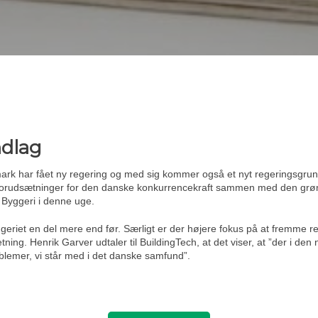
ndlag
ark har fået ny regering og med sig kommer også et nyt regeringsgrundl
de forudsætninger for den danske konkurrencekraft sammen med den grønn
s Byggeri i denne uge.
eriet en del mere end før. Særligt er der højere fokus på at fremme re
ing. Henrik Garver udtaler til BuildingTech, at det viser, at ”der i den
blemer, vi står med i det danske samfund”.