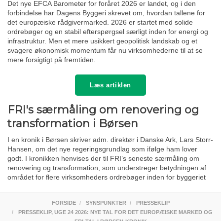
Det nye EFCA Barometer for foråret 2026 er landet, og i den
forbindelse har Dagens Byggeri skrevet om, hvordan tallene for
det europæiske rådgivermarked. 2026 er startet med solide
ordrebøger og en stabil efterspørgsel særligt inden for energi og
infrastruktur. Men et mere usikkert geopolitisk landskab og et
svagere økonomisk momentum får nu virksomhederne til at se
mere forsigtigt på fremtiden.
Læs artiklen
FRI's særmåling om renovering og
transformation i Børsen
I en kronik i Børsen skriver adm. direktør i Danske Ark, Lars Storr-
Hansen, om det nye regeringsgrundlag som ifølge ham lover
godt. I kronikken henvises der til FRI’s seneste særmåling om
renovering og transformation, som understreger betydningen af
området for flere virksomheders ordrebøger inden for byggeriet
FORSIDE
SYNSPUNKTER
PRESSEKLIP
PRESSEKLIP, UGE 24 2026: NYE TAL FOR DET EUROPÆISKE MARKED OG