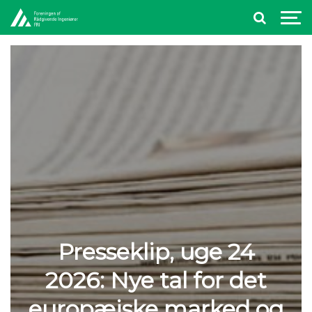
Presseklip, uge 24
2026: Nye tal for det
europæiske marked og