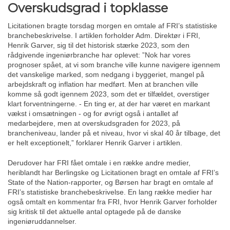
Overskudsgrad i topklasse
Licitationen bragte torsdag morgen en omtale af FRI’s statistiske
branchebeskrivelse. I artiklen forholder Adm. Direktør i FRI,
Henrik Garver, sig til det historisk stærke 2023, som den
rådgivende ingeniørbranche har oplevet: ”Nok har vores
prognoser spået, at vi som branche ville kunne navigere igennem
det vanskelige marked, som nedgang i byggeriet, mangel på
arbejdskraft og inflation har medført. Men at branchen ville
komme så godt igennem 2023, som det er tilfældet, overstiger
klart forventningerne. - En ting er, at der har været en markant
vækst i omsætningen - og for øvrigt også i antallet af
medarbejdere, men at overskudsgraden for 2023, på
brancheniveau, lander på et niveau, hvor vi skal 40 år tilbage, det
er helt exceptionelt,” forklarer Henrik Garver i artiklen.
Derudover har FRI fået omtale i en række andre medier,
heriblandt har Berlingske og Licitationen bragt en omtale af FRI’s
State of the Nation-rapporter, og Børsen har bragt en omtale af
FRI’s statistiske branchebeskrivelse. En lang række medier har
også omtalt en kommentar fra FRI, hvor Henrik Garver forholder
sig kritisk til det aktuelle antal optagede på de danske
ingeniøruddannelser.