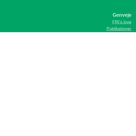
Genveje
FRI's love
Publikationer
Tal og statistik
Kurser og arrangementer
FRI's regler for god rådgiverskik
Skønsmænd og fagdommere
Kontakt
Foreningen af Rådgivende Ingeniører, FRI
Vesterbrogade 1E, 1620 Kbh. V
Telefon
+45 35 25 37 37
fri@frinet.dk
cvr: 58266310
EAN-lokationsnr: 5790002833717
Disclaimer
/
Privatlivspolitik