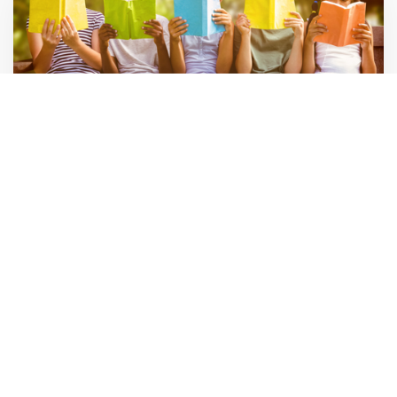
Pressekommentar: Ny økonomiaftale sikrer et
kærkomment løft af de danske skoler
18. JUNI 2026
EFCA-Barometeret for foråret 2026, der samler
forventningerne til markedsudviklingen for den rådgivende
ingeniørbranche på tværs af Europa, er lanceret.