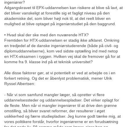
ingeniører?
Adgangskravet til EPX-uddannelsen kan risikere at blive så lavt, at
det bliver vanskeligt at forestille sig et fagligt niveau på den
akademiske del, som bliver højt nok til, at det reelt bliver en
mulighed at blive optaget på ingeniørstudiet på den baggrund.
• Hvad skal der ske med den nuværende HTX?
Fremtiden for HTX-uddannelsen er stadig ikke afklaret. Omkring
en tredjedel af de danske ingeniørstuderende (både på civil- og
diplomuddannelserne), kom ved sidste optælling ind med netop
en HTX-eksamen i ryggen. Hvilken vej skal de fremover gå for at
komme fra 9. klasse ind på et teknisk universitet?
Alle disse faktorer gør, at vi potentielt er ved at arbejde os i en
forkert retning. Og det er åbenlyst problematisk, mener Ulrik
Ryssel Albertsen:
- Når vi som samfund mangler læger, så opretter vi flere
uddannelsessteder og uddannelsespladser. Det virker oplagt for
de fleste. Men når vi mangler ingeniører til at drive den grønne
omstilling, så bliver svaret reformer, der resulterer i øget
usikkerhed og færre studiepladser. Jeg kunne godt tænke mig, at
vores politikere forstår, hvorfor ingeniørerne er en forudsætning