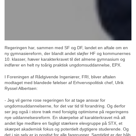
Regeringen har, sammen med SF og DF, landet en aftale om en
ny gymnasiereform, der blandt andet sløjfer HF og kommunernes
10. klasser, hæver karakterkravet til det almene gymnasium og
indfører en helt ny toårig praktisk ungdomsuddannelse, EPX.
I Foreningen af Rådgivende Ingeniører, FRI, bliver aftalen
modtaget med blandede følelser af Erhvervspolitisk chef, Ulrik
Ryssel Albertsen:
- Jeg vil gerne rose regeringen for at tage ansvar for
ungdomsuddannelserne, for det var tid til forandring. Og derfor
ser jeg også i store træk med forsigtig optimisme på regeringens
nye uddannelsesreform. En skærpelse af karakterkravet må alt
andet lige medføre en fagligt stærkere elevgruppe på STX, et
skærpet akademisk fokus og potentielt dygtigere studerende. Og
det i sig selv er jo positivt for alle faggrupper. Samtidigt er der håb