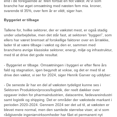
end i de foregående år. Men fortsat en flot vækst. At vi som
branche har øget omsætning med næsten fem mia. kroner,
svarende til 35%, over fem år er vildt, siger han.
Byggeriet er tilbage
Tallene for, hvilke sektorer, der er vækstet mest, er også stadig
under udarbejdelse, men det står fast, at sektoren ”byggeri”, som
ellers har været bremset af forskellige faktorer over en årrække,
lader til at være tilbage i vækst og den er, sammen med
branchens øvrige klassiske sektorer, energi, miljø og infrastruktur,
med til at drive det gode resultat.
- Byggeriet er tilbage. Omsætningen i byggeri er efter flere års
fald og stagnation, igen begyndt at vokse, og det er med til at
drive den vækst, vi ser for 2024, siger Henrik Garver og uddyber:
- De seneste år har en del af væksten tydeligst kunne ses i
Sektoren Produktion/proces/logistik, der reelt dækker over
opgaver inden for pharmaindustrien, datacentre, fødevareindustri
samt logistik og shipping. Det er områder der vækstede markant i
perioden 2020-2024. Gennem 2024 ser det ud til, at væksten er
blevet mere normal, men den samlede størrelse viser, at vi som
rådgivende ingeniørvirksomheder har fået et permanent nyt