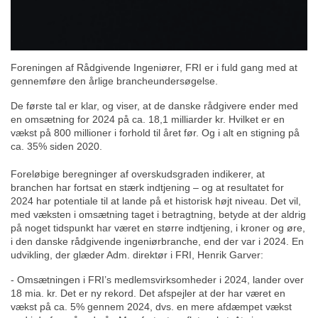
Foreningen af Rådgivende Ingeniører, FRI er i fuld gang med at
gennemføre den årlige brancheundersøgelse.
De første tal er klar, og viser, at de danske rådgivere ender med
en omsætning for 2024 på ca. 18,1 milliarder kr. Hvilket er en
vækst på 800 millioner i forhold til året før. Og i alt en stigning på
ca. 35% siden 2020.
Foreløbige beregninger af overskudsgraden indikerer, at
branchen har fortsat en stærk indtjening – og at resultatet for
2024 har potentiale til at lande på et historisk højt niveau. Det vil,
med væksten i omsætning taget i betragtning, betyde at der aldrig
på noget tidspunkt har været en større indtjening, i kroner og øre,
i den danske rådgivende ingeniørbranche, end der var i 2024. En
udvikling, der glæder Adm. direktør i FRI, Henrik Garver:
- Omsætningen i FRI’s medlemsvirksomheder i 2024, lander over
18 mia. kr. Det er ny rekord. Det afspejler at der har været en
vækst på ca. 5% gennem 2024, dvs. en mere afdæmpet vækst