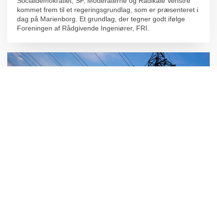
Socialdemokratiet, SF, Moderaterne og Radikale Venstre
kommet frem til et regeringsgrundlag, som er præsenteret i
dag på Marienborg. Et grundlag, der tegner godt ifølge
Foreningen af Rådgivende Ingeniører, FRI.
Pressekommentar: Forsinkelse af
nettilslutninger vækker stor bekymring blandt
rådgivere
29. MAJ 2026
Danmarks grønne omstilling risikerer at blive alvorligt
forsinket, frygter man i Foreningen af Rådgivende
Ingeniører efter Energinets melding om at forlænge pausen
for nye større nettilslutninger.