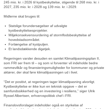
245 mio. kr. i 2026 til kystbeskyttelse, stigende til 268 mio. kr. i
2027, 235 mio. kr. i 2028 og 139 mio. kr. i 2029.
Midlerne skal bruges til:
Statslige forundersøgelser af udvalgte
kystbeskyttelsesprojekter.
Miljøkonsekvensvurdering af stormflodsbeskyttelse af
hovedstadsområdet.
Forlængelse af kystpuljen.
Et landsdækkende digetjek.
Regeringen varsler desuden en samlet Klimatilpasningsplan II,
som FRI ser frem til – og som vi forventer vil indeholde bedre
rammevilkår og finansieringsmuligheder for kommuner og private
aktører, der skal føre klimatilpasningen ud i livet.
“Det er positivt, at regeringen tager klimatilpasning alvorligt.
Kystbeskyttelse er ikke kun en teknisk opgave – det er
samfundssikkerhed og en investering i resiliens,” siger Ulrik
Ryssel Albertsen, erhvervspolitisk chef i FRI.
Finanslovsforslaget indeholder også en styrkelse af