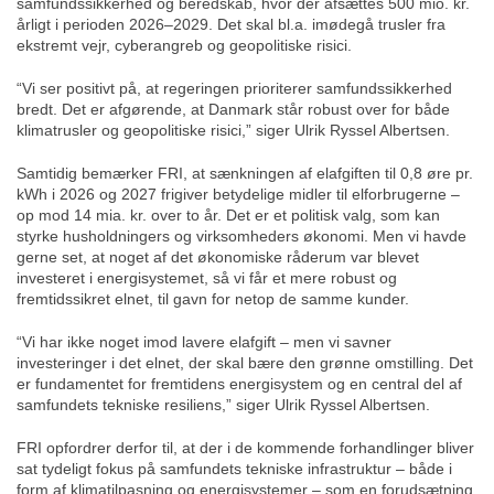
samfundssikkerhed og beredskab, hvor der afsættes 500 mio. kr.
årligt i perioden 2026–2029. Det skal bl.a. imødegå trusler fra
ekstremt vejr, cyberangreb og geopolitiske risici.
“Vi ser positivt på, at regeringen prioriterer samfundssikkerhed
bredt. Det er afgørende, at Danmark står robust over for både
klimatrusler og geopolitiske risici,” siger Ulrik Ryssel Albertsen.
Samtidig bemærker FRI, at sænkningen af elafgiften til 0,8 øre pr.
kWh i 2026 og 2027 frigiver betydelige midler til elforbrugerne –
op mod 14 mia. kr. over to år. Det er et politisk valg, som kan
styrke husholdningers og virksomheders økonomi. Men vi havde
gerne set, at noget af det økonomiske råderum var blevet
investeret i energisystemet, så vi får et mere robust og
fremtidssikret elnet, til gavn for netop de samme kunder.
“Vi har ikke noget imod lavere elafgift – men vi savner
investeringer i det elnet, der skal bære den grønne omstilling. Det
er fundamentet for fremtidens energisystem og en central del af
samfundets tekniske resiliens,” siger Ulrik Ryssel Albertsen.
FRI opfordrer derfor til, at der i de kommende forhandlinger bliver
sat tydeligt fokus på samfundets tekniske infrastruktur – både i
form af klimatilpasning og energisystemer – som en forudsætning