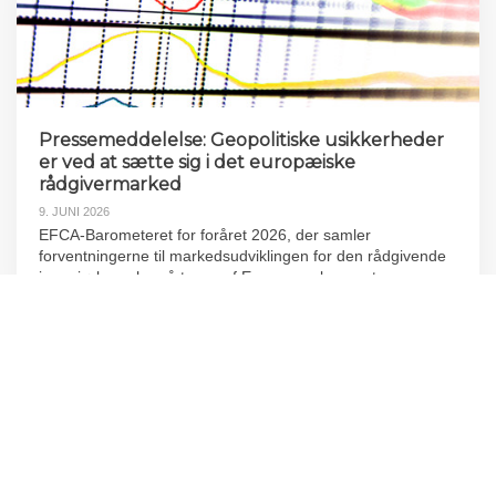
Pressemeddelelse: Geopolitiske usikkerheder
er ved at sætte sig i det europæiske
rådgivermarked
9. JUNI 2026
EFCA-Barometeret for foråret 2026, der samler
forventningerne til markedsudviklingen for den rådgivende
ingeniørbranche på tværs af Europa, er lanceret.