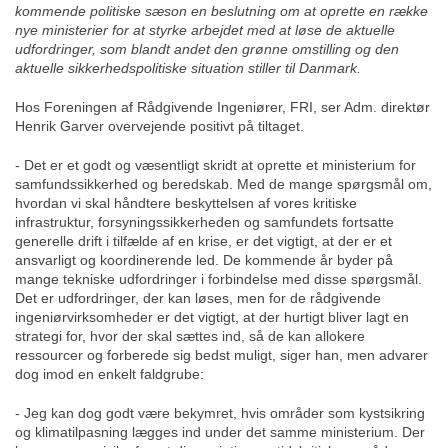
kommende politiske sæson en beslutning om at oprette en række
nye ministerier for at styrke arbejdet med at løse de aktuelle
udfordringer, som blandt andet den grønne omstilling og den
aktuelle sikkerhedspolitiske situation stiller til Danmark.
Hos Foreningen af Rådgivende Ingeniører, FRI, ser Adm. direktør
Henrik Garver overvejende positivt på tiltaget.
- Det er et godt og væsentligt skridt at oprette et ministerium for
samfundssikkerhed og beredskab. Med de mange spørgsmål om,
hvordan vi skal håndtere beskyttelsen af vores kritiske
infrastruktur, forsyningssikkerheden og samfundets fortsatte
generelle drift i tilfælde af en krise, er det vigtigt, at der er et
ansvarligt og koordinerende led. De kommende år byder på
mange tekniske udfordringer i forbindelse med disse spørgsmål.
Det er udfordringer, der kan løses, men for de rådgivende
ingeniørvirksomheder er det vigtigt, at der hurtigt bliver lagt en
strategi for, hvor der skal sættes ind, så de kan allokere
ressourcer og forberede sig bedst muligt, siger han, men advarer
dog imod en enkelt faldgrube:
- Jeg kan dog godt være bekymret, hvis områder som kystsikring
og klimatilpasning lægges ind under det samme ministerium. Der