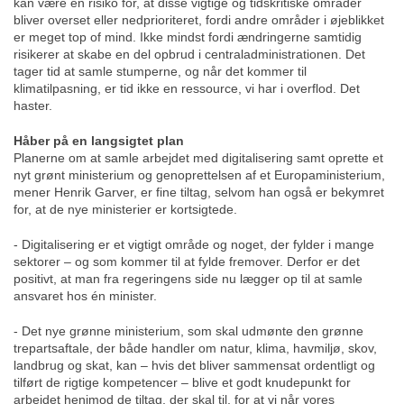
kan være en risiko for, at disse vigtige og tidskritiske områder
bliver overset eller nedprioriteret, fordi andre områder i øjeblikket
er meget top of mind. Ikke mindst fordi ændringerne samtidig
risikerer at skabe en del opbrud i centraladministrationen. Det
tager tid at samle stumperne, og når det kommer til
klimatilpasning, er tid ikke en ressource, vi har i overflod. Det
haster.
Håber på en langsigtet plan
Planerne om at samle arbejdet med digitalisering samt oprette et
nyt grønt ministerium og genoprettelsen af et Europaministerium,
mener Henrik Garver, er fine tiltag, selvom han også er bekymret
for, at de nye ministerier er kortsigtede.
- Digitalisering er et vigtigt område og noget, der fylder i mange
sektorer – og som kommer til at fylde fremover. Derfor er det
positivt, at man fra regeringens side nu lægger op til at samle
ansvaret hos én minister.
- Det nye grønne ministerium, som skal udmønte den grønne
trepartsaftale, der både handler om natur, klima, havmiljø, skov,
landbrug og skat, kan – hvis det bliver sammensat ordentligt og
tilført de rigtige kompetencer – blive et godt knudepunkt for
arbejdet henimod de tiltag, der skal til, for at vi når vores