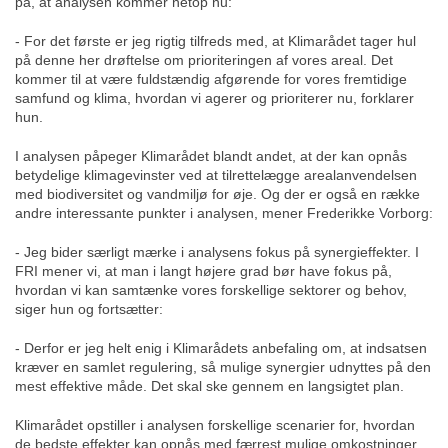
på, at analysen kommer netop nu:
- For det første er jeg rigtig tilfreds med, at Klimarådet tager hul
på denne her drøftelse om prioriteringen af vores areal. Det
kommer til at være fuldstændig afgørende for vores fremtidige
samfund og klima, hvordan vi agerer og prioriterer nu, forklarer
hun.
I analysen påpeger Klimarådet blandt andet, at der kan opnås
betydelige klimagevinster ved at tilrettelægge arealanvendelsen
med biodiversitet og vandmiljø for øje. Og der er også en række
andre interessante punkter i analysen, mener Frederikke Vorborg:
- Jeg bider særligt mærke i analysens fokus på synergieffekter. I
FRI mener vi, at man i langt højere grad bør have fokus på,
hvordan vi kan samtænke vores forskellige sektorer og behov,
siger hun og fortsætter:
- Derfor er jeg helt enig i Klimarådets anbefaling om, at indsatsen
kræver en samlet regulering, så mulige synergier udnyttes på den
mest effektive måde. Det skal ske gennem en langsigtet plan.
Klimarådet opstiller i analysen forskellige scenarier for, hvordan
de bedste effekter kan opnås med færrest mulige omkostninger.