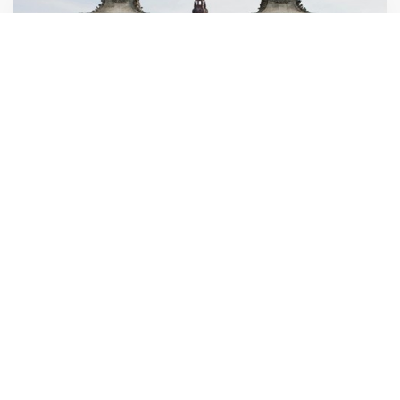
Pressekommentar: Nyt regeringsgrundlag
tegner godt
3. JUNI 2026
Efter rekordlange regeringsforhandlinger er
Socialdemokratiet, SF, Moderaterne og Radikale Venstre
kommet frem til et regeringsgrundlag, som er præsenteret i
dag på Marienborg. Et grundlag, der tegner godt ifølge
Foreningen af Rådgivende Ingeniører, FRI.