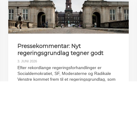
Pressekommentar: Nyt
regeringsgrundlag tegner godt
3. JUNI 2026
Efter rekordlange regeringsforhandlinger er
Socialdemokratiet, SF, Moderaterne og Radikale
Venstre kommet frem til et regeringsgrundlag, som
er præsenteret i dag på Marienborg. Et grundlag,
der tegner godt ifølge Foreningen af Rådgivende
Ingeniører, FRI.