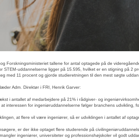
- og Forskningsministeriet tallene for antal optagede på de videregåend
r STEM-uddannelserne ligger på 15.595, hvilket er en stigning på 2 procen
steg med 11 procent og gjorde studieretningen til den mest søgte uddan
glæder Adm. Direktør i FRI, Henrik Garver:
 vækst i antallet af medarbejdere på 21% i rådgiver- og ingeniørvirksom
vt, at interessen for ingeniøruddannelserne følger branchens udvikling, f
ingen, at flere vil være ingeniører, så er udviklingen i antallet af opta
ansøgere, er der ikke optaget flere studerende på civilingeniøruddanne
angler ingeniører, universiteter og professionshøjskoler vil godt uddann