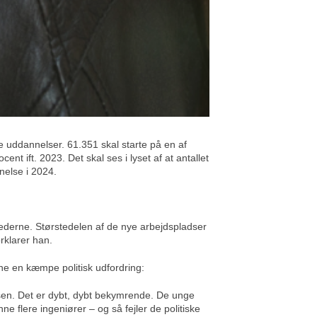
e uddannelser. 61.351 skal starte på en af
t ift. 2023. Det skal ses i lyset af at antallet
nelse i 2024.
hederne. Størstedelen af de nye arbejdspladser
orklarer han.
gne en kæmpe politisk udfordring:
lsen. Det er dybt, dybt bekymrende. De unge
e flere ingeniører – og så fejler de politiske