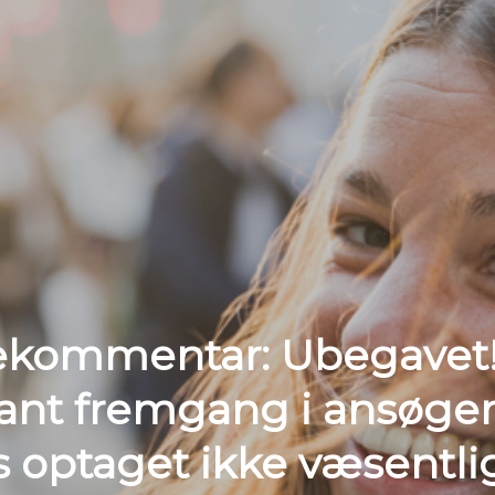
ekommentar: Ubegavet!
nt fremgang i ansøgert
 optaget ikke væsentli