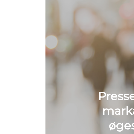
Press
marka
øges