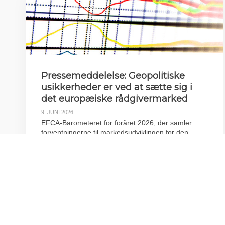
Pressemeddelelse: Geopolitiske
usikkerheder er ved at sætte sig i
det europæiske rådgivermarked
9. JUNI 2026
EFCA-Barometeret for foråret 2026, der samler
forventningerne til markedsudviklingen for den
rådgivende ingeniørbranche på tværs af Europa, er
lanceret.