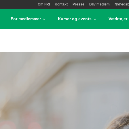
Om FRI
Kontakt
Presse
Bliv medlem
Nyhedsb
For medlemmer
Kurser og events
Værktøjer