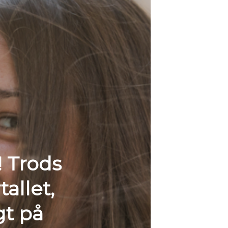
 Trods
allet,
gt på