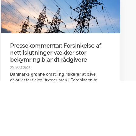
Pressekommentar: Forsinkelse af
nettilslutninger vækker stor
bekymring blandt rådgivere
29. MAJ 2026
Danmarks grønne omstilling risikerer at blive
alvorligt forsinket, frygter man i Foreningen af
Rådgivende Ingeniører efter Energinets melding om
at forlænge pausen for nye større nettilslutninger.