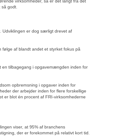
ørende virksomheder, så er det langt fra det
 så godt.
 Udviklingen er dog særligt drevet af
 følge af blandt andet et styrket fokus på
et en tilbagegang i opgavemængden inden for
oldsom opbremsning i opgaver inden for
eder der arbejder inden for flere forskellige
Det er blot én procent af FRI-virksomhederne
lingen viser, at 95% af branchens
igning, der er forekommet på relativt kort tid.