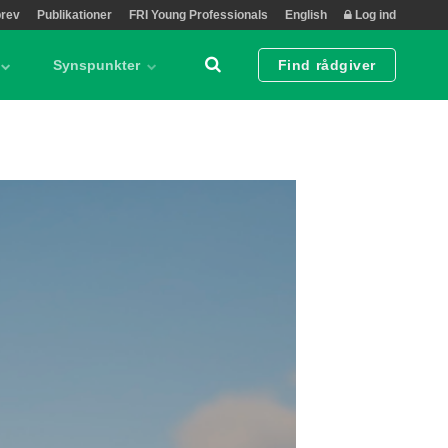
rev
Publikationer
FRI Young Professionals
English
Log ind
Synspunkter
Find rådgiver