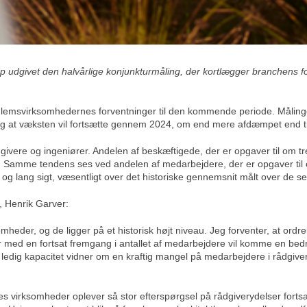
 udgivet den halvårlige konjunkturmåling, der kortlægger branchens f
lemsvirksomhedernes forventninger til den kommende periode. Målingen d
og at væksten vil fortsætte gennem 2024, om end mere afdæmpet end ti
dgivere og ingeniører. Andelen af beskæftigede, der er opgaver til om t
%. Samme tendens ses ved andelen af medarbejdere, der er opgaver til 
 og lang sigt, væsentligt over det historiske gennemsnit målt over de sen
, Henrik Garver:
mheder, og de ligger på et historisk højt niveau. Jeg forventer, at or
er med en fortsat fremgang i antallet af medarbejdere vil komme en be
% ledig kapacitet vidner om en kraftig mangel på medarbejdere i rådgiv
es virksomheder oplever så stor efterspørgsel på rådgiverydelser fortsa