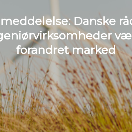
meddelelse: Danske rå
geniørvirksomheder væk
forandret marked