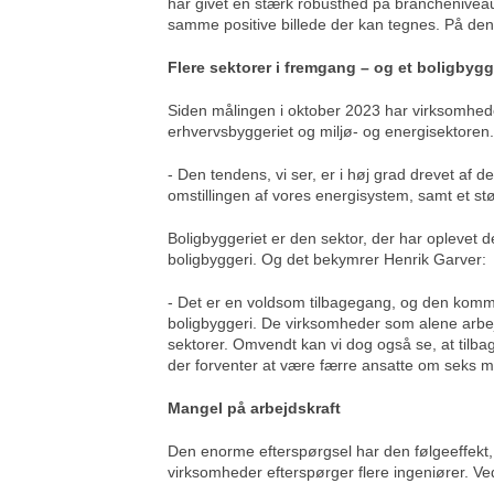
har givet en stærk robusthed på brancheniveau.
samme positive billede der kan tegnes. På den b
Flere sektorer i fremgang – og et boligbygge
Siden målingen i oktober 2023 har virksomheder
erhvervsbyggeriet og miljø- og energisektoren.
- Den tendens, vi ser, er i høj grad drevet af 
omstillingen af vores energisystem, samt et stø
Boligbyggeriet er den sektor, der har opleve
boligbyggeri. Og det bekymrer Henrik Garver:
- Det er en voldsom tilbagegang, og den komme
boligbyggeri. De virksomheder som alene arbejd
sektorer. Omvendt kan vi dog også se, at tilbag
der forventer at være færre ansatte om seks m
Mangel på arbejdskraft
Den enorme efterspørgsel har den følgeeffekt,
virksomheder efterspørger flere ingeniører. Ved