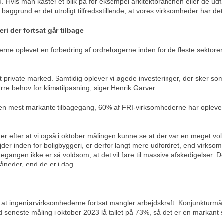
 Hvis man kaster et blik på for eksempel arkitektbranchen eller de udf
aggrund er det utroligt tilfredsstillende, at vores virksomheder har det
ri der fortsat går tilbage
ne oplevet en forbedring af ordrebøgerne inden for de fleste sektorer.
det private marked. Samtidig oplever vi øgede investeringer, der sker som
rre behov for klimatilpasning, siger Henrik Garver.
t den mest markante tilbagegang, 60% af FRI-virksomhederne har oplev
r efter at vi også i oktober målingen kunne se at der var en meget v
er inden for boligbyggeri, er derfor langt mere udfordret, end virksomh
egangen ikke er så voldsom, at det vil føre til massive afskedigelser. 
åneder, end de er i dag.
 at ingeniørvirksomhederne fortsat mangler arbejdskraft. Konjunkturmå
 seneste måling i oktober 2023 lå tallet på 73%, så det er en markant st