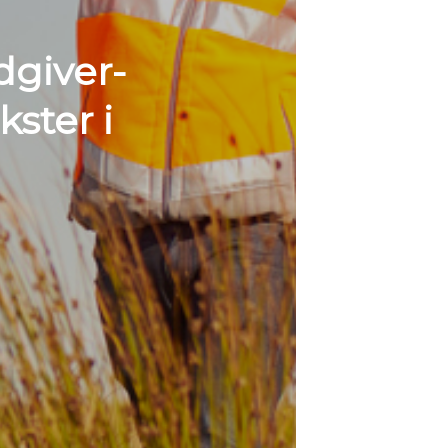
dgiver-
ster i