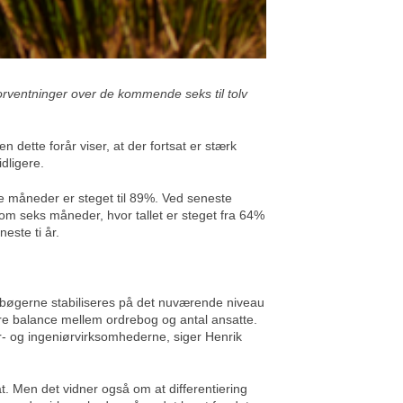
orventninger over de kommende seks til tolv
ette forår viser, at der fortsat er stærk
dligere.
re måneder er steget til 89%. Ved seneste
om seks måneder, hvor tallet er steget fra 64%
este ti år.
drebøgerne stabiliseres på det nuværende niveau
dre balance mellem ordrebog og antal ansatte.
er- og ingeniørvirksomhederne, siger Henrik
t. Men det vidner også om at differentiering