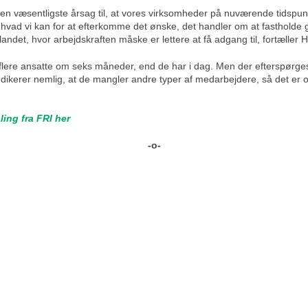
den væsentligste årsag til, at vores virksomheder på nuværende tidspu
, hvad vi kan for at efterkomme det ønske, det handler om at fastholde
dlandet, hvor arbejdskraften måske er lettere at få adgang til, fortæller 
flere ansatte om seks måneder, end de har i dag. Men der efterspørge
ndikerer nemlig, at de mangler andre typer af medarbejdere, så det er
ing fra FRI her
-o-