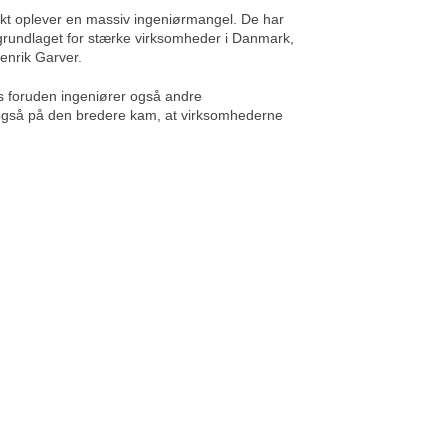
nkt oplever en massiv ingeniørmangel. De har
 grundlaget for stærke virksomheder i Danmark,
Henrik Garver.
s foruden ingeniører også andre
 også på den bredere kam, at virksomhederne