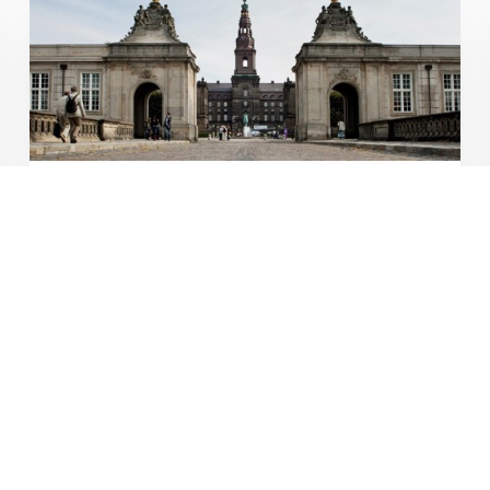
Pressekommentar: Nyt
regeringsgrundlag tegner godt
3. JUNI 2026
Efter rekordlange regeringsforhandlinger er
Socialdemokratiet, SF, Moderaterne og Radikale
Venstre kommet frem til et regeringsgrundlag, som
er præsenteret i dag på Marienborg. Et grundlag,
der tegner godt ifølge Foreningen af Rådgivende
Ingeniører, FRI.