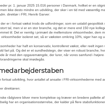
er pr. 1. januar 2025 15.016 personer i Danmark, hvilket er en stigning 
 men ikke desto mindre en udvikling, der sker i en tid med væsentlig 
dm. direktør i FRI, Henrik Garver:
 der er i fortsat vækst trods de udfordringer, som en ustabil geopolitisk 
 stort tal, men vi er en stor branche, og det er mere end 150 nye kolleg
mmet til. Det er nemlig i primært de mellemstore virksomheder, de
e virksomheder isoleret set, så er væksten omkring 10%, siger han og 
omheder har haft en konservativ, kontrolleret vækst, eller reelt ingen 
ld fart på. Og det er et sundhedstegn, der viser en robust branche, hvo
nde år med den opgavemængde, der lurer, når vores samfund i højere gra
imaforandringerne skal imødegås.
 i medarbejderstaben
 fortsat udvikling, hvor antallet af ansatte i FRI-virksomhederne med 
rer direktøren:
danske rådgivere bliver mere komplekse og kræver en bredere pallette a
dselig har en organisationsstørrelse, der kalder på flere stabsfunktion