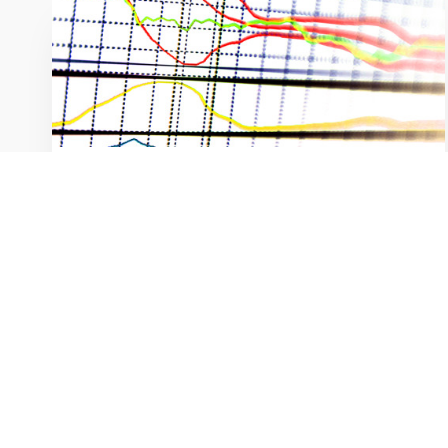
Pressemeddelelse: Geopolitiske
usikkerheder er ved at sætte sig i
det europæiske rådgivermarked
9. JUNI 2026
EFCA-Barometeret for foråret 2026, der samler
forventningerne til markedsudviklingen for den
rådgivende ingeniørbranche på tværs af Europa, er
lanceret.