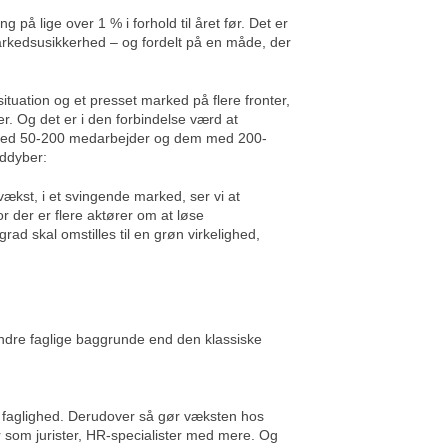
på lige over 1 % i forhold til året før. Det er
markedsusikkerhed – og fordelt på en måde, der
situation og et presset marked på flere fronter,
er. Og det er i den forbindelse værd at
m med 50-200 medarbejder og dem med 200-
uddyber:
vækst, i et svingende marked, ser vi at
r der er flere aktører om at løse
d skal omstilles til en grøn virkelighed,
andre faglige baggrunde end den klassiske
f faglighed. Derudover så gør væksten hos
er som jurister, HR-specialister med mere. Og