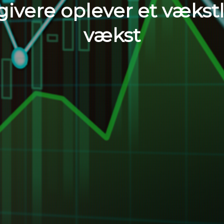
givere oplever et vækstl
vækst