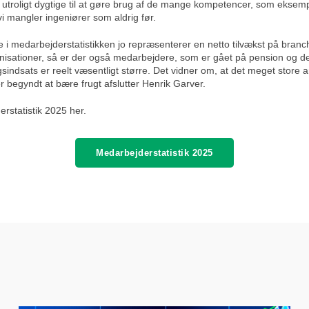
utroligt dygtige til at gøre brug af de mange kompetencer, som eksempe
 vi mangler ingeniører som aldrig før.
ene i medarbejderstatistikken jo repræsenterer en netto tilvækst på bra
sationer, så er der også medarbejdere, som er gået på pension og der e
gsindsats er reelt væsentligt større. Det vidner om, at det meget stor
g er begyndt at bære frugt afslutter Henrik Garver.
erstatistik 2025 her.
Medarbejderstatistik 2025