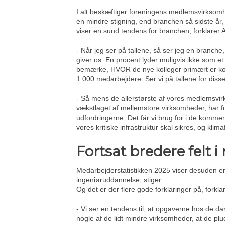
I alt beskæftiger foreningens medlemsvirksomhed
en mindre stigning, end branchen så sidste år,
viser en sund tendens for branchen, forklarer A
- Når jeg ser på tallene, så ser jeg en branche,
giver os. En procent lyder muligvis ikke som et
bemærke, HVOR de nye kolleger primært er ko
1.000 medarbejdere. Ser vi på tallene for diss
- Så mens de allerstørste af vores medlemsvirks
vækstlaget af mellemstore virksomheder, har fu
udfordringerne. Det får vi brug for i de komme
vores kritiske infrastruktur skal sikres, og kl
Fortsat bredere felt
Medarbejderstatistikken 2025 viser desuden en
ingeniøruddannelse, stiger.
Og det er der flere gode forklaringer på, forkla
- Vi ser en tendens til, at opgaverne hos de 
nogle af de lidt mindre virksomheder, at de plu