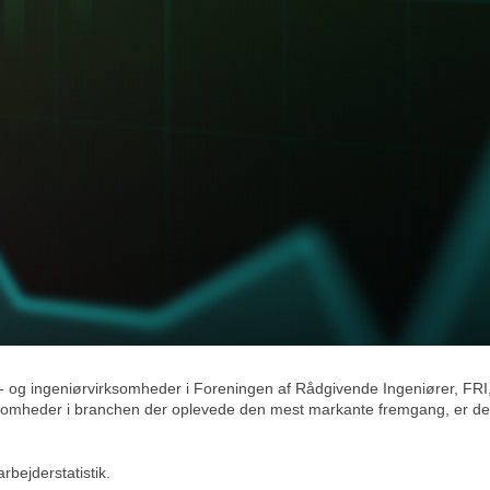
r- og ingeniørvirksomheder i Foreningen af Rådgivende Ingeniører, FRI,
irksomheder i branchen der oplevede den mest markante fremgang, er det 
rbejderstatistik.