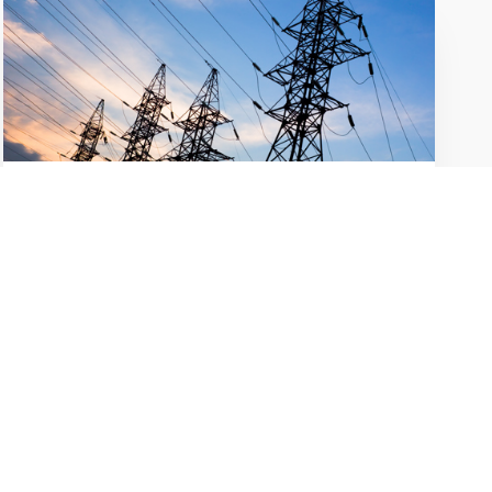
Pressekommentar: Forsinkelse af
nettilslutninger vækker stor
bekymring blandt rådgivere
29. MAJ 2026
Danmarks grønne omstilling risikerer at blive
alvorligt forsinket, frygter man i Foreningen af
Rådgivende Ingeniører efter Energinets melding om
at forlænge pausen for nye større nettilslutninger.