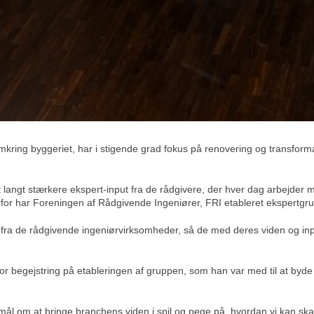
ring byggeriet, har i stigende grad fokus på renovering og transformat
langt stærkere ekspert-input fra de rådgivere, der hver dag arbejder 
rfor har Foreningen af Rådgivende Ingeniører, FRI etableret ekspertg
 fra de rådgivende ingeniørvirksomheder, så de med deres viden og in
or begejstring på etableringen af gruppen, som han var med til at byde
ål om at bringe branchens viden i spil og pege på, hvordan vi kan sk