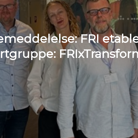
emeddelelse: FRI etable
rtgruppe: FRIxTransfor