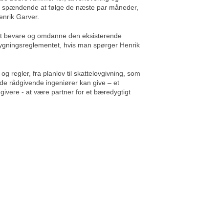
elig spændende at følge de næste par måneder,
enrik Garver.
r at bevare og omdanne den eksisterende
Bygningsreglementet, hvis man spørger Henrik
 regler, fra planlov til skattelovgivning, som
 de rådgivende ingeniører kan give – et
dgivere - at være partner for et bæredygtigt