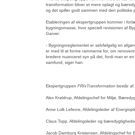
transformation bliver et mere oplagt og bæredy
og det spiller godt sammen med den politiske pr
Etableringen af ekspertgruppen kommer i forlæ
bygningsmasse, hvor specielt revisionen af By
Garver:
- Bygningsreglementet er selvfølgelig en afgøre
er med til at forme rammerne for, om renoverin
bredere nuanceret syn på det, fordi man er en d
samfund, siger han.
Ekspertgruppen
FRIxTransformation
består af:
Alex Krøldrup, Afdelingschef for Miljø, Bæred
Anne Lolk Lefevre, Afdelingsleder af Energiopt
Claus Topp, Afdelingsleder og bæredygtighed
Jacob Damborg Kristensen, Afdelingschef for 