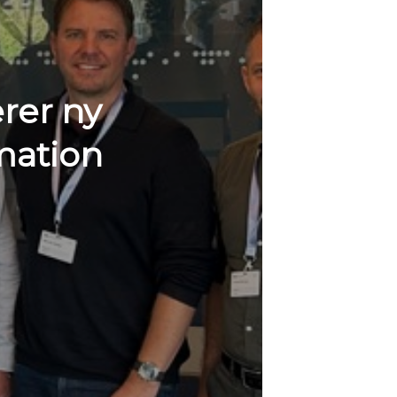
rer ny
mation