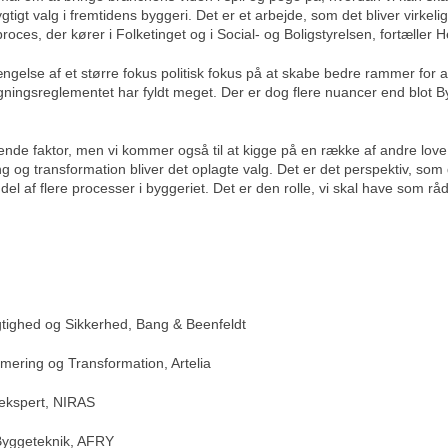
gtigt valg i fremtidens byggeri. Det er et arbejde, som det bliver virk
oces, der kører i Folketinget og i Social- og Boligstyrelsen, fortæller H
ngelse af et større fokus politisk fokus på at skabe bedre rammer fo
gningsreglementet har fyldt meget. Der er dog flere nuancer end blot 
nde faktor, men vi kommer også til at kigge på en række af andre love og
g og transformation bliver det oplagte valg. Det er det perspektiv, som
el af flere processer i byggeriet. Det er den rolle, vi skal have som rå
ygtighed og Sikkerhed, Bang & Beenfeldt
imering og Transformation, Artelia
sekspert, NIRAS
Byggeteknik, AFRY