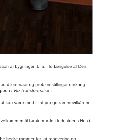
ion af bygninger, bl.a. i forlængelse af Den
med dilemmaer og problemstillinger omkring
ruppen
FRIxTransformation
.
put kan være med til at præge rammevilkårene
 velkommen til første møde i Industriens Hus i
abe bedre rammer for, at renovering og