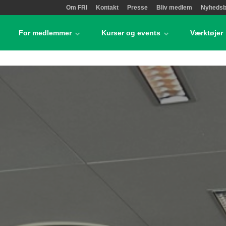
Om FRI
Kontakt
Presse
Bliv medlem
Nyhedsb
For medlemmer
Kurser og events
Værktøjer