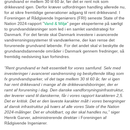
grundvand er mellem 30 til 60 år, før det er rent nok som
drikkevand igen. Derfor kræver udfordringen handling allerede nu,
for at sikre fremtidige generationer adgang til rent drikkevand. I
Foreningen af Rådgivende Ingeniørers (FRI) seneste State of the
Nation 2024-rapport ”
Vand & Miljø
” peger eksperterne på særligt
to grundvandsløsninger som led i en samlet vandstrategi for
Danmark. For det første skal Danmark investere i avancerede
vandrensningssystemer til vandværkerne, der kan rense det
forurenede grundvand løbende. For det andet skal vi beskytte de
grundvandsdannende områder i Danmark gennem fredninger, så
fremtidig nedsivning kan forhindres.
”Rent grundvand er helt essentielt for vores samfund. Selv med
investeringer i avanceret vandrensning og beskyttende tiltag som
fx grundvandsparker, vil det tage mellem 30 til 60 år, før vi igen
har rent drikkevand i mange af de drikkevandsboringer, der er
ramt af forurening i dag. Den danske vandforsyningsinfrastruktur,
der leverer vand til danskerne, får i vores rapport karakteren 2,5.
Det er kritisk. Det er den laveste karakter målt i vores beregninger
af dansk infrastruktur på tværs af alle vores State of the Nation
2024-målinger. Det er uholdbart, og der skal handles nu,”
siger
Henrik Garver, administrerende direktør i Foreningen af
Rådgivende Ingeniører.