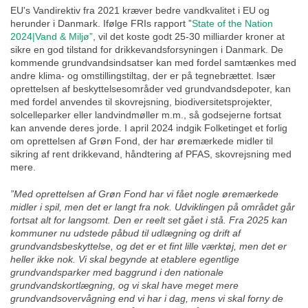
EU's Vandirektiv fra 2021 kræver bedre vandkvalitet i EU og
herunder i Danmark. Ifølge FRIs rapport ”
State of the Nation
2024|Vand & Miljø”
, vil det koste godt 25-30 milliarder kroner at
sikre en god tilstand for drikkevandsforsyningen i Danmark. De
kommende grundvandsindsatser kan med fordel samtænkes med
andre klima- og omstillingstiltag, der er på tegnebrættet. Især
oprettelsen af beskyttelsesområder ved grundvandsdepoter, kan
med fordel anvendes til skovrejsning, biodiversitetsprojekter,
solcelleparker eller landvindmøller m.m., så godsejerne fortsat
kan anvende deres jorde. I april 2024 indgik Folketinget et forlig
om oprettelsen af Grøn Fond, der har øremærkede midler til
sikring af rent drikkevand, håndtering af PFAS, skovrejsning med
mere.
”Med oprettelsen af Grøn Fond har vi fået nogle øremærkede
midler i spil, men det er langt fra nok. Udviklingen på området går
fortsat alt for langsomt. Den er reelt set gået i stå. Fra 2025 kan
kommuner nu udstede påbud til udlægning og drift af
grundvandsbeskyttelse, og det er et fint lille værktøj, men det er
heller ikke nok. Vi skal begynde at etablere egentlige
grundvandsparker med baggrund i den nationale
grundvandskortlægning, og vi skal have meget mere
grundvandsovervågning end vi har i dag, mens vi skal forny de