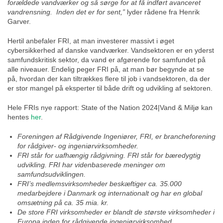
forældede vandværker og så sørge for at få indført avanceret
vandrensning. Inden det er for sent,”
lyder rådene fra Henrik
Garver.
Hertil anbefaler FRI, at man investerer massivt i øget
cybersikkerhed af danske vandværker. Vandsektoren er en yderst
samfundskritisk sektor, da vand er afgørende for samfundet på
alle niveauer. Endelig peger FRI på, at man bør begynde at se
på, hvordan der kan tiltrækkes flere til job i vandsektoren, da der
er stor mangel på eksperter til både drift og udvikling af sektoren.
Hele FRIs nye rapport: State of the Nation 2024|Vand & Miljø kan
hentes
her
.
Foreningen af Rådgivende Ingeniører, FRI, er brancheforening
for rådgiver- og ingeniørvirksomheder.
FRI står for uafhængig rådgivning. FRI står for bæredygtig
udvikling. FRI har videnbaserede meninger om
samfundsudviklingen.
FRI’s medlemsvirksomheder beskæftiger ca. 35.000
medarbejdere i Danmark og internationalt og har en global
omsætning på ca. 35 mia. kr.
De store FRI virksomheder er blandt de største virksomheder i
Europa inden for rådgivende ingeniørvirksomhed.