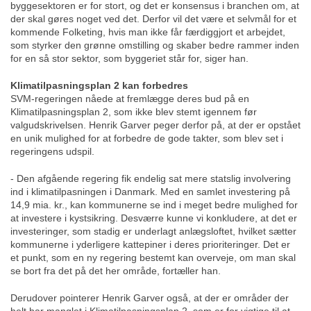
byggesektoren er for stort, og det er konsensus i branchen om, at
der skal gøres noget ved det. Derfor vil det være et selvmål for et
kommende Folketing, hvis man ikke får færdiggjort et arbejdet,
som styrker den grønne omstilling og skaber bedre rammer inden
for en så stor sektor, som byggeriet står for, siger han.
Klimatilpasningsplan 2 kan forbedres
SVM-regeringen nåede at fremlægge deres bud på en
Klimatilpasningsplan 2, som ikke blev stemt igennem før
valgudskrivelsen. Henrik Garver peger derfor på, at der er opstået
en unik mulighed for at forbedre de gode takter, som blev set i
regeringens udspil.
- Den afgående regering fik endelig sat mere statslig involvering
ind i klimatilpasningen i Danmark. Med en samlet investering på
14,9 mia. kr., kan kommunerne se ind i meget bedre mulighed for
at investere i kystsikring. Desværre kunne vi konkludere, at det er
investeringer, som stadig er underlagt anlægsloftet, hvilket sætter
kommunerne i yderligere kattepiner i deres prioriteringer. Det er
et punkt, som en ny regering bestemt kan overveje, om man skal
se bort fra det på det her område, fortæller han.
Derudover pointerer Henrik Garver også, at der er områder der