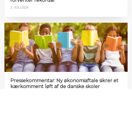
forventer rekordår
2. JULI 2026
Pressekommentar: Ny økonomiaftale sikrer et
kærkomment løft af de danske skoler
18. JUNI 2026
EFCA-Barometeret for foråret 2026, der samler
forventningerne til markedsudviklingen for den rådgivende
ingeniørbranche på tværs af Europa, er lanceret.