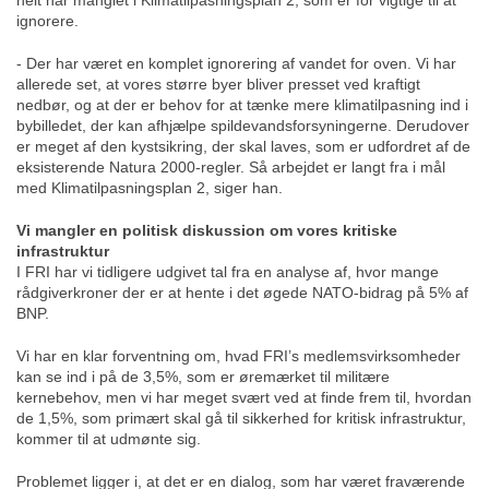
helt har manglet i Klimatilpasningsplan 2, som er for vigtige til at
ignorere.
- Der har været en komplet ignorering af vandet for oven. Vi har
allerede set, at vores større byer bliver presset ved kraftigt
nedbør, og at der er behov for at tænke mere klimatilpasning ind i
bybilledet, der kan afhjælpe spildevandsforsyningerne. Derudover
er meget af den kystsikring, der skal laves, som er udfordret af de
eksisterende Natura 2000-regler. Så arbejdet er langt fra i mål
med Klimatilpasningsplan 2, siger han.
Vi mangler en politisk diskussion om vores kritiske
infrastruktur
I FRI har vi tidligere udgivet tal fra en analyse af, hvor mange
rådgiverkroner der er at hente i det øgede NATO-bidrag på 5% af
BNP.
Vi har en klar forventning om, hvad FRI’s medlemsvirksomheder
kan se ind i på de 3,5%, som er øremærket til militære
kernebehov, men vi har meget svært ved at finde frem til, hvordan
de 1,5%, som primært skal gå til sikkerhed for kritisk infrastruktur,
kommer til at udmønte sig.
Problemet ligger i, at det er en dialog, som har været fraværende