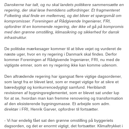
Danskerne har talt, og nu skal landets politikere sammensætte en
regering, der skal løse fremtidens udfordringer. Et fragmenteret
Folketing skal finde en mellemvej, og det bliver et spørgsmål om
kompromisser. Foreningen af Rådgivende Ingeniører, FRI,
opfordrer til en kommende regering, der ikke vil gå på kompromis
med den grønne omstilling, klimasikring og sikkerhed for dansk
infrastruktur.
De politiske mærkesager kommer til at blive vejet og vurderet de
næste uger, hvor en ny regering i Danmark skal findes. Derfor
kommer Foreningen af Rådgivende Ingeniører, FRI, nu med de
vigtigste emner, som en ny regering ikke kan komme udenom.
Den aftrædende regering har igangsat flere vigtige dagsordener,
som langt fra er blevet løst, som er meget vigtige for at sikre et
bæredygtigt og konkurrencedygtigt samfund. Heriblandt
revisionen af bygningsreglementet, som er blevet sat under lup
for at se, hvordan man kan fremme renovering og transformation
af den eksisterende bygningsmasse. Et arbejde som adm.
direktør i FRI, Henrik Garver, opfordrer til fortsætter.
- Vi har endelig fået sat den grønne omstilling på byggeriets
dagsorden, og det er enormt vigtigt, det fortsætter. Klimaftrykket i