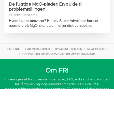
De fugtige MgO-plader: En guide til
problemstillingen
19. SEPTEMBER 2019
Hvem bærer ansvaret? Hasløv Stæhr Advokater har set
nærmere på MgO-skandalen i et juridisk perspektiv.
FORSIDE
FOR MEDLEMMER
BYGGERI - TEMAER
MGO-PLADER
RAPPORTEN OM MGO-PLADER ER OFFENTLIGGJORT
Om FRI
Foreningen af Rådgivende Ingeniører, FRI, er brancheforeningen
for rådgiver- og ingeniørvirksomheder. FRI’s ca. 250
medlemsvirksomheder udgør omtrent 90 procent af den samlede
branche af rådgiver- og ingeniørvirksomheder i Danmark, og
beskæftiger ca. 35.000 medarbejdere i Danmark og udlandet.
FRI-virksomhedernes omsætning i Danmark, inklusiv eksport og
datterselskaber i udlandet er på ca. 35,5 mia. kr. Heraf udgør
omsætningen i udenlandske datterselskaber ca. 18,5 mia. kr.