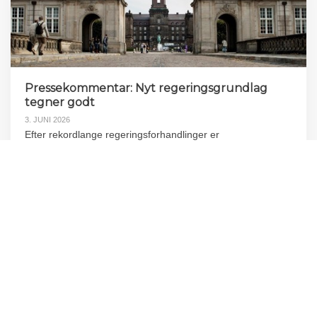
Pressekommentar: Nyt regeringsgrundlag
tegner godt
3. JUNI 2026
Efter rekordlange regeringsforhandlinger er
Socialdemokratiet, SF, Moderaterne og Radikale Venstre
kommet frem til et regeringsgrundlag, som er præsenteret i
dag på Marienborg. Et grundlag, der tegner godt ifølge
Foreningen af Rådgivende Ingeniører, FRI.