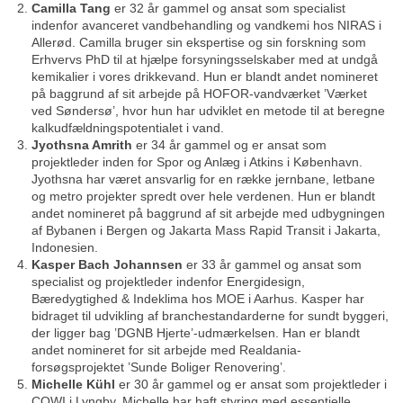
Camilla Tang
er 32 år gammel og ansat som specialist
indenfor avanceret vandbehandling og vandkemi hos NIRAS i
Allerød. Camilla bruger sin ekspertise og sin forskning som
Erhvervs PhD til at hjælpe forsyningsselskaber med at undgå
kemikalier i vores drikkevand. Hun er blandt andet nomineret
på baggrund af sit arbejde på HOFOR-vandværket ’Værket
ved Søndersø’, hvor hun har udviklet en metode til at beregne
kalkudfældningspotentialet i vand.
Jyothsna Amrith
er 34 år gammel og er ansat som
projektleder inden for Spor og Anlæg i Atkins i København.
Jyothsna har været ansvarlig for en række jernbane, letbane
og metro projekter spredt over hele verdenen. Hun er blandt
andet nomineret på baggrund af sit arbejde med udbygningen
af Bybanen i Bergen og Jakarta Mass Rapid Transit i Jakarta,
Indonesien.
Kasper Bach Johannsen
er 33 år gammel og ansat som
specialist og projektleder indenfor Energidesign,
Bæredygtighed & Indeklima hos MOE i Aarhus. Kasper har
bidraget til udvikling af branchestandarderne for sundt byggeri,
der ligger bag ’DGNB Hjerte’-udmærkelsen. Han er blandt
andet nomineret for sit arbejde med Realdania-
forsøgsprojektet ’Sunde Boliger Renovering’.
Michelle Kühl
er 30 år gammel og er ansat som projektleder i
COWI i Lyngby. Michelle har haft styring med essentielle