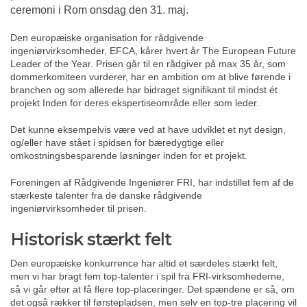
ceremoni i Rom onsdag den 31. maj.
Den europæiske organisation for rådgivende
ingeniørvirksomheder, EFCA, kårer hvert år
The European Future
Leader of the Year
. Prisen går til en rådgiver på max 35 år, som
dommerkomiteen vurderer, har en ambition om at blive førende i
branchen og som allerede har bidraget signifikant til mindst ét
projekt Inden for deres ekspertiseområde eller som leder.
Det kunne eksempelvis være ved at have udviklet et nyt design,
og/eller have stået i spidsen for bæredygtige eller
omkostningsbesparende løsninger inden for et projekt.
Foreningen af Rådgivende Ingeniører FRI, har indstillet fem af de
stærkeste talenter fra de danske rådgivende
ingeniørvirksomheder til prisen.
Historisk stærkt felt
Den europæiske konkurrence har altid et særdeles stærkt felt,
men vi har bragt fem top-talenter i spil fra FRI-virksomhederne,
så vi går efter at få flere top-placeringer. Det spændene er så, om
det også rækker til førstepladsen, men selv en top-tre placering vil