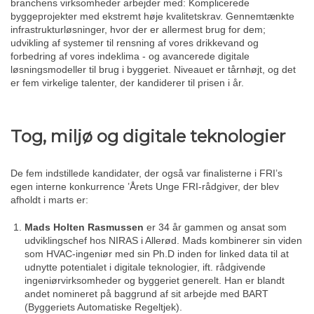
branchens virksomheder arbejder med: Komplicerede
byggeprojekter med ekstremt høje kvalitetskrav. Gennemtænkte
infrastrukturløsninger, hvor der er allermest brug for dem;
udvikling af systemer til rensning af vores drikkevand og
forbedring af vores indeklima - og avancerede digitale
løsningsmodeller til brug i byggeriet. Niveauet er tårnhøjt, og det
er fem virkelige talenter, der kandiderer til prisen i år.
Tog, miljø og digitale teknologier
De fem indstillede kandidater, der også var finalisterne i FRI’s
egen interne konkurrence ’Årets Unge FRI-rådgiver, der blev
afholdt i marts er:
Mads Holten Rasmussen
er 34 år gammen og ansat som
udviklingschef hos NIRAS i Allerød. Mads kombinerer sin viden
som HVAC-ingeniør med sin Ph.D inden for linked data til at
udnytte potentialet i digitale teknologier, ift. rådgivende
ingeniørvirksomheder og byggeriet generelt. Han er blandt
andet nomineret på baggrund af sit arbejde med BART
(Byggeriets Automatiske Regeltjek).