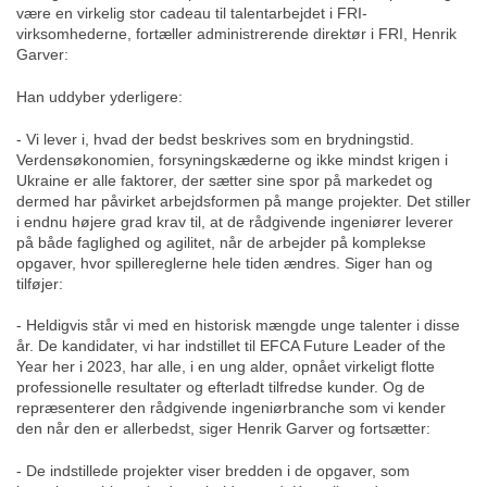
være en virkelig stor cadeau til talentarbejdet i FRI-
virksomhederne, fortæller administrerende direktør i FRI, Henrik
Garver:
Han uddyber yderligere:
- Vi lever i, hvad der bedst beskrives som en brydningstid.
Verdensøkonomien, forsyningskæderne og ikke mindst krigen i
Ukraine er alle faktorer, der sætter sine spor på markedet og
dermed har påvirket arbejdsformen på mange projekter. Det stiller
i endnu højere grad krav til, at de rådgivende ingeniører leverer
på både faglighed og agilitet, når de arbejder på komplekse
opgaver, hvor spillereglerne hele tiden ændres. Siger han og
tilføjer:
- Heldigvis står vi med en historisk mængde unge talenter i disse
år. De kandidater, vi har indstillet til EFCA Future Leader of the
Year her i 2023, har alle, i en ung alder, opnået virkeligt flotte
professionelle resultater og efterladt tilfredse kunder. Og de
repræsenterer den rådgivende ingeniørbranche som vi kender
den når den er allerbedst, siger Henrik Garver og fortsætter:
- De indstillede projekter viser bredden i de opgaver, som