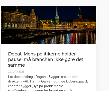
Debat: Mens politikerne holder
pause, må branchen ikke gøre det
samme
21. MAJ 2026
I et debatindlæg i Dagens Byggeri sætter adm.
direktør i FRI, Henrik Garver, og Inge Ebbensgaard,
chef for byggeri, lys på problemerne i
certificeringsordningen for brand og statik.