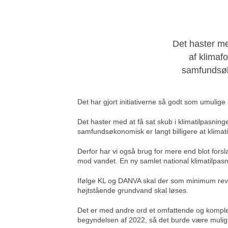
Det haster me
af klimafo
samfundsøko
Det har gjort initiativerne så godt som umulige
Det haster med at få sat skub i klimatilpasning
samfundsøkonomisk er langt billigere at klima
Derfor har vi også brug for mere end blot for
mod vandet. En ny samlet national klimatilpasn
Ifølge KL og DANVA skal der som minimum revi
højtstående grundvand skal løses.
Det er med andre ord et omfattende og kompleks
begyndelsen af 2022, så det burde være muligt at