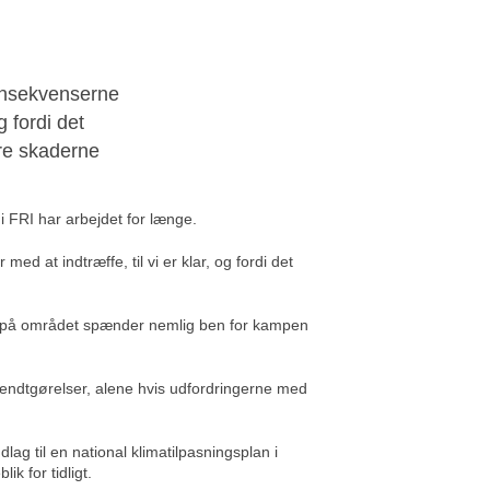
konsekvenserne
g fordi det
dre skaderne
 i FRI har arbejdet for længe.
d at indtræffe, til vi er klar, og fordi det
set på området spænder nemlig ben for kampen
endtgørelser, alene hvis udfordringerne med
ag til en national klimatilpasningsplan i
k for tidligt.