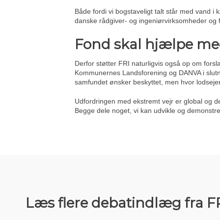
Både fordi vi bogstaveligt talt står med vand i
danske rådgiver- og ingeniørvirksomheder og f
Fond skal hjælpe me
Derfor støtter FRI naturligvis også op om forsl
Kommunernes Landsforening og DANVA i slutnin
samfundet ønsker beskyttet, men hvor lodsejern
Udfordringen med ekstremt vejr er global og d
Begge dele noget, vi kan udvikle og demonst
Læs flere debatindlæg fra F