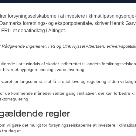
er forsyningsselskaberne i at investere i klimatilpasningsproje
nmarks forretnings- og eksportpotentiale, skriver Henrik Garve
 FRI i et debatindlæg i Altinget.
f Rådgivende Ingeniører, FRI og Ulrik Ryssel Albertsen, erhvervspolitis
erede i at tusindvis af skader indberettet til landets forsikringsselskab
r bliver et hyppigere indslag i vores hverdag.
æret for langsomme til at få tilrettet love og regulering til den virkelighe
for de kommende måneder sætter gang i initiativer, der kan forbedre kl
ektorregulering.
f gældende regler
om vil gøre det muligt for forsyningsselskaberne at investere i klimatilp
 fra dag et.