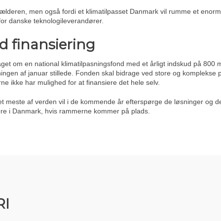
 kælderen, men også fordi et klimatilpasset Danmark vil rumme et enormt
or danske teknologileverandører.
d finansiering
aget om en national klimatilpasningsfond med et årligt indskud på 800 m
gen af januar stillede. Fonden skal bidrage ved store og komplekse pr
e ikke har mulighed for at finansiere det hele selv.
et meste af verden vil i de kommende år efterspørge de løsninger og d
rere i Danmark, hvis rammerne kommer på plads.
RI