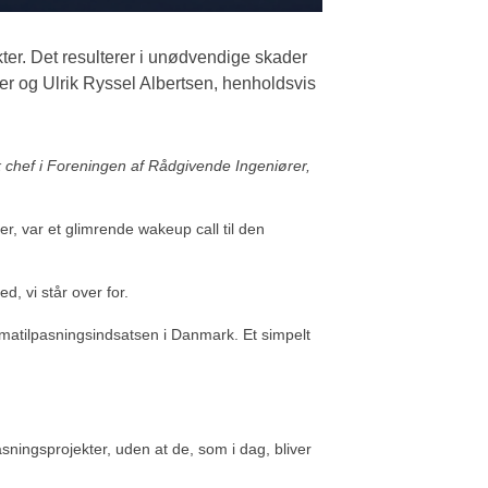
kter. Det resulterer i unødvendige skader
r og Ulrik Ryssel Albertsen, henholdsvis
k chef i Foreningen af Rådgivende Ingeniører,
er, var et glimrende wakeup call til den
d, vi står over for.
imatilpasningsindsatsen i Danmark. Et simpelt
asningsprojekter, uden at de, som i dag, bliver