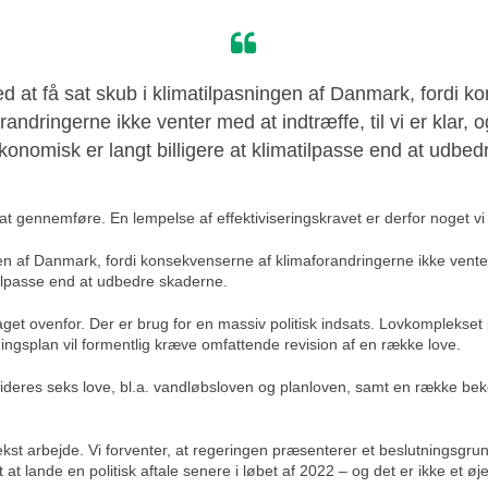
d at få sat skub i klimatilpasningen af Danmark, fordi 
randringerne ikke venter med at indtræffe, til vi er klar, o
nomisk er langt billigere at klimatilpasse end at udbe
 at gennemføre. En lempelse af effektiviseringskravet er derfor noget vi
en af Danmark, fordi konsekvenserne af klimaforandringerne ikke venter me
tilpasse end at udbedre skaderne.
slaget ovenfor. Der er brug for en massiv politisk indsats. Lovkomplek
ingsplan vil formentlig kræve omfattende revision af en række love.
deres seks love, bl.a. vandløbsloven og planloven, samt en række bek
t arbejde. Vi forventer, at regeringen præsenterer et beslutningsgrundl
 lande en politisk aftale senere i løbet af 2022 – og det er ikke et øjebli