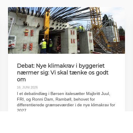
Debat: Nye klimakrav i byggeriet
nærmer sig: Vi skal tænke os godt
om
16. JUNI 2026
I et debatindlæg i Børsen italesætter Majbritt Juul,
FRI, og Ronni Dam, Rambøll, behovet for
differentierede grænseværdier i de nye klimakrav for
2027