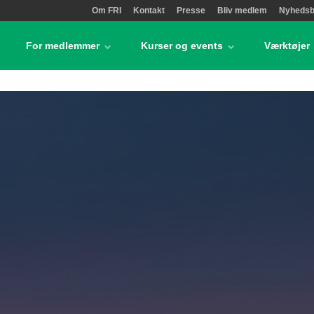
Om FRI
Kontakt
Presse
Bliv medlem
Nyhedsb
For medlemmer
Kurser og events
Værktøjer