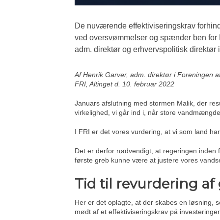
De nuværende effektiviseringskrav forhindr
ved oversvømmelser og spænder ben for Da
adm. direktør og erhvervspolitisk direktør i
Af Henrik Garver, adm. direktør i Foreningen a
FRI, Altinget d. 10. februar 2022
Januars afslutning med stormen Malik, der result
virkelighed, vi går ind i, når store vandmængde
I FRI er det vores vurdering, at vi som land har v
Det er derfor nødvendigt, at regeringen inden 
første greb kunne være at justere vores vands
Tid til revurdering a
Her er det oplagte, at der skabes en løsning, s
mødt af et effektiviseringskrav på investeringen