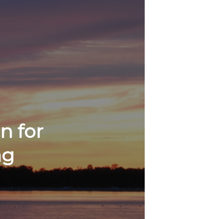
n for
ng