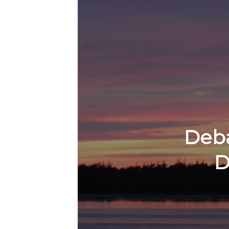
Deba
D