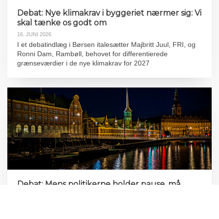
Debat: Nye klimakrav i byggeriet nærmer sig: Vi
skal tænke os godt om
16. JUNI 2026
I et debatindlæg i Børsen italesætter Majbritt Juul, FRI, og
Ronni Dam, Rambøll, behovet for differentierede
grænseværdier i de nye klimakrav for 2027
Debat: Mens politikerne holder pause, må
branchen ikke gøre det samme
21. MAJ 2026
I et debatindlæg i Dagens Byggeri sætter adm. direktør i