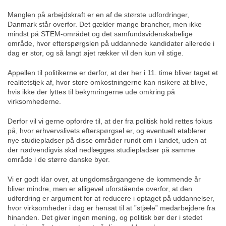
Manglen på arbejdskraft er en af de største udfordringer,
Danmark står overfor. Det gælder mange brancher, men ikke
mindst på STEM-området og det samfundsvidenskabelige
område, hvor efterspørgslen på uddannede kandidater allerede i
dag er stor, og så langt øjet rækker vil den kun vil stige.
Appellen til politikerne er derfor, at der her i 11. time bliver taget et
realitetstjek af, hvor store omkostningerne kan risikere at blive,
hvis ikke der lyttes til bekymringerne ude omkring på
virksomhederne.
Derfor vil vi gerne opfordre til, at der fra politisk hold rettes fokus
på, hvor erhvervslivets efterspørgsel er, og eventuelt etablerer
nye studiepladser på disse områder rundt om i landet, uden at
der nødvendigvis skal nedlægges studiepladser på samme
område i de større danske byer.
Vi er godt klar over, at ungdomsårgangene de kommende år
bliver mindre, men er alligevel uforstående overfor, at den
udfordring er argument for at reducere i optaget på uddannelser,
hvor virksomheder i dag er hensat til at ”stjæle” medarbejdere fra
hinanden. Det giver ingen mening, og politisk bør der i stedet