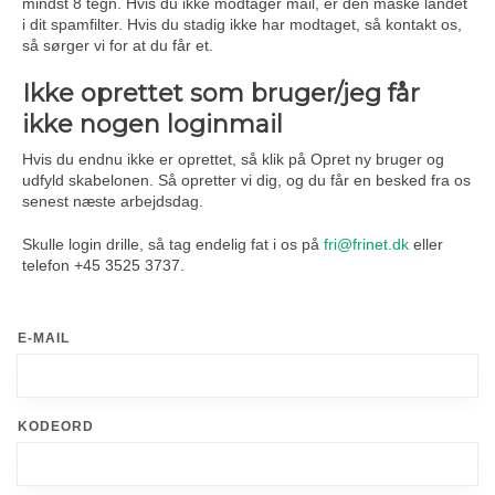
mindst 8 tegn. Hvis du ikke modtager mail, er den måske landet
i dit spamfilter. Hvis du stadig ikke har modtaget, så kontakt os,
så sørger vi for at du får et.
Ikke oprettet som bruger/jeg får
ikke nogen loginmail
Hvis du endnu ikke er oprettet, så klik på Opret ny bruger og
udfyld skabelonen. Så opretter vi dig, og du får en besked fra os
senest næste arbejdsdag.
Skulle login drille, så tag endelig fat i os på
fri@frinet.dk
eller
telefon +45 3525 3737.
E-MAIL
KODEORD