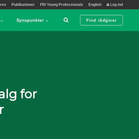
rev
Publikationer
FRI Young Professionals
English
Log ind
Synspunkter
Find rådgiver
lg for
r