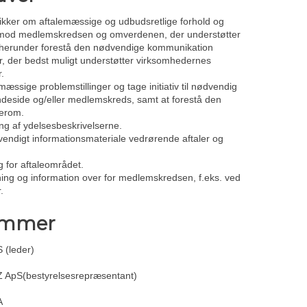
itikker om aftalemæssige og udbudsretlige forhold og
t mod medlemskredsen og omverdenen, der understøtter
, herunder forestå den nødvendige kommunikation
er, der bedst muligt understøtter virksomhedernes
.
mæssige problemstillinger og tage initiativ til nødvendig
ndeside og/eller medlemskreds, samt at forestå den
tion herom.
ng af ydelsesbeskrivelserne.
vendigt informationsmateriale vedrørende aftaler og
 for aftaleområdet.
ning og information over for medlemskredsen, f.eks. ved
.
emmer
 (leder)
Z ApS(bestyrelsesrepræsentant)
A