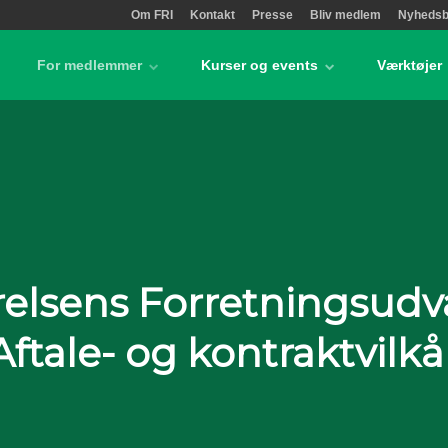
Om FRI
Kontakt
Presse
Bliv medlem
Nyhedsb
For medlemmer
Kurser og events
Værktøjer
relsens Forretningsudva
Aftale- og kontraktvilkå