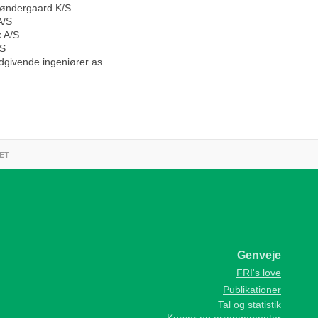
Søndergaard K/S
A/S
 A/S
/S
dgivende ingeniører as
ET
Genveje
FRI's love
Publikationer
Tal og statistik
Kurser og arrangementer