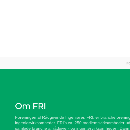
F
Om FRI
Foreningen af Rådgivende Ingeniører, FRI, er brancheforening
ingeniørvirksomheder. FRI’s ca. 250 medlemsvirksomheder ud
samlede branche af rådgiver- og ingeniørvirksomheder i Danm