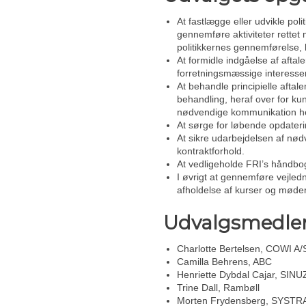
At fastlægge eller udvikle pol
gennemføre aktiviteter rette
politikkernes gennemførelse
At formidle indgåelse af aftal
forretningsmæssige interesser
At behandle principielle aftale
behandling, heraf over for ku
nødvendige kommunika
At sørge for løbende opdateri
At sikre udarbejdelsen af nød
kontraktforhold.
At vedligeholde FRI’s håndbog
I øvrigt at gennemføre vejled
afholdelse af kurser og møder
Udvalgsmedl
Charlotte Bertelsen, COWI A/S
Camilla Behrens, ABC
Henriette Dybdal Cajar, SINU
Trine Dall, Rambøll
Morten Frydensberg, SYSTR