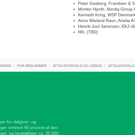
Peter Gasberg, Frandsen & 
Morten Hjorth, Nordiq Group 
Kenneth Kring, WSP Danmark
Anne Wieland Ravn, Artelia A
Henrik Juul Sørensen, EKJ rå
NN, (TBD)
ORSIDE
FOR MEDLEMMER
AFTALEFORHOLD OG UDBUD
AFTALEUDVALG
en for rådgiver- og
gør omtrent 90 procent af den
ark, og beskæftiger ca. 35.000