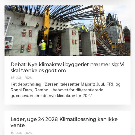
Debat: Nye klimakrav i byggeriet nærmer sig: Vi
skal tænke os godt om
16. JUNI 2026
I et debatindlæg i Børsen italesætter Majbritt Juul, FRI, og
Ronni Dam, Rambøll, behovet for differentierede
grænseværdier i de nye klimakrav for 2027
Leder, uge 24 2026: Klimatilpasning kan ikke
vente
10. JUNI 2026