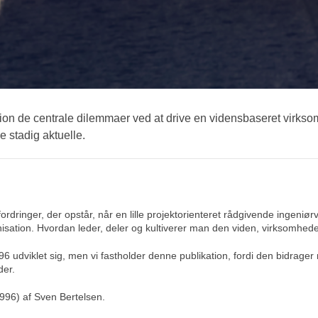
tion de centrale dilemmaer ved at drive en vidensbaseret virks
 stadig aktuelle.
rdringer, der opstår, når en lille projektorienteret rådgivende ingeniør
nisation. Hvordan leder, deler og kultiverer man den viden, virksomhed
 udviklet sig, men vi fastholder denne publikation, fordi den bidrager
der.
996) af Sven Bertelsen.