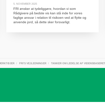
5. NOVEMBER 2025
FRI ønsker at tydeliggøre, hvordan vi som
Rådgivere på bedste vis kan stå inde for vores
faglige ansvar i relation til risikoen ved at flytte og
anvende jord, så dette sker forsvarligt.
ÆRKTØJER
FRI'S VEJLEDNINGER
TANKER OM LEDELSE AF VIDENSBASERE