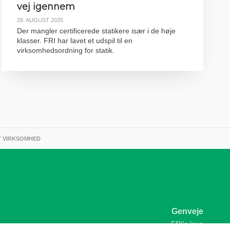
vej igennem
28. AUGUST 2025
Der mangler certificerede statikere især i de høje
klasser. FRI har lavet et udspil til en
virksomhedsordning for statik.
T VIRKSOMHED
Genveje
FRI's love