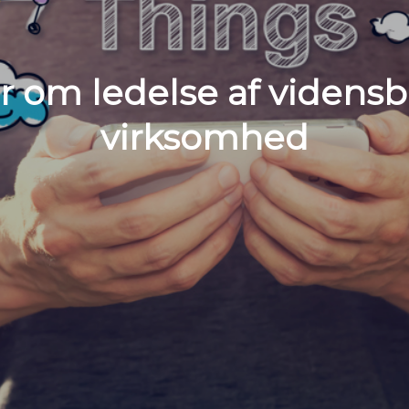
r om ledelse af vidensb
virksomhed