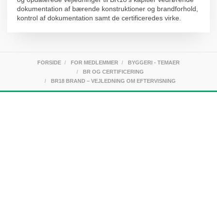
dokumentation af bærende konstruktioner og brandforhold,
kontrol af dokumentation samt de certificeredes virke.
FORSIDE
FOR MEDLEMMER
BYGGERI - TEMAER
BR OG CERTIFICERING
BR18 BRAND – VEJLEDNING OM EFTERVISNING
Om FRI
Foreningen af Rådgivende Ingeniører, FRI, er brancheforeningen
for rådgiver- og ingeniørvirksomheder. FRI’s ca. 250
medlemsvirksomheder udgør omtrent 90 procent af den samlede
branche af rådgiver- og ingeniørvirksomheder i Danmark, og
beskæftiger ca. 35.000 medarbejdere i Danmark og udlandet.
FRI-virksomhedernes omsætning i Danmark, inklusiv eksport og
datterselskaber i udlandet er på ca. 35,5 mia. kr. Heraf udgør
omsætningen i udenlandske datterselskaber ca. 18,5 mia. kr.
Medlemmerne beskæftiger omkring 10 procent af den samlede
ingeniørarbejdsstyrke i Danmark.