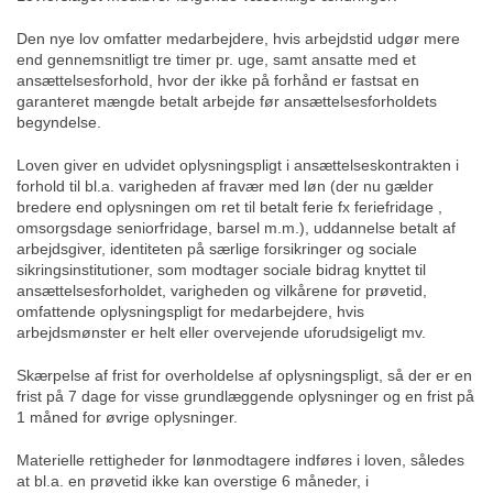
Den nye lov omfatter medarbejdere, hvis arbejdstid udgør mere
end gennemsnitligt tre timer pr. uge, samt ansatte med et
ansættelsesforhold, hvor der ikke på forhånd er fastsat en
garanteret mængde betalt arbejde før ansættelsesforholdets
begyndelse.
Loven giver en udvidet oplysningspligt i ansættelseskontrakten i
forhold til bl.a. varigheden af fravær med løn (der nu gælder
bredere end oplysningen om ret til betalt ferie fx feriefridage ,
omsorgsdage seniorfridage, barsel m.m.), uddannelse betalt af
arbejdsgiver, identiteten på særlige forsikringer og sociale
sikringsinstitutioner, som modtager sociale bidrag knyttet til
ansættelsesforholdet, varigheden og vilkårene for prøvetid,
omfattende oplysningspligt for medarbejdere, hvis
arbejdsmønster er helt eller overvejende uforudsigeligt mv.
Skærpelse af frist for overholdelse af oplysningspligt, så der er en
frist på 7 dage for visse grundlæggende oplysninger og en frist på
1 måned for øvrige oplysninger.
Materielle rettigheder for lønmodtagere indføres i loven, således
at bl.a. en prøvetid ikke kan overstige 6 måneder, i