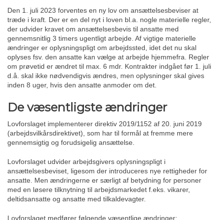
Den 1. juli 2023 forventes en ny lov om ansættelsesbeviser at
træde i kraft. Der er en del nyt i loven bl.a. nogle materielle regler,
der udvider kravet om ansættelsesbevis til ansatte med
gennemsnitlig 3 timers ugentligt arbejde. Af vigtige materielle
ændringer er oplysningspligt om arbejdssted, idet det nu skal
oplyses fsv. den ansatte kan vælge at arbejde hjemmefra. Regler
om prøvetid er ændret til max. 6 mdr. Kontrakter indgået før 1. juli
d.å. skal ikke nødvendigvis ændres, men oplysninger skal gives
inden 8 uger, hvis den ansatte anmoder om det.
De væsentligste ændringer
Lovforslaget implementerer direktiv 2019/1152 af 20. juni 2019
(arbejdsvilkårsdirektivet), som har til formål at fremme mere
gennemsigtig og forudsigelig ansættelse.
Lovforslaget udvider arbejdsgivers oplysningspligt i
ansættelsesbeviset, ligesom der introduceres nye rettigheder for
ansatte. Men ændringerne er særligt af betydning for personer
med en løsere tilknytning til arbejdsmarkedet f.eks. vikarer,
deltidsansatte og ansatte med tilkaldevagter.
Lovforslaget medfører følgende væsentlige ændringer: