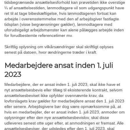
tidsbegrænsede ansættelsesforhold kan prøvetiden ikke overstige
¼ af ansættelsestiden, lønmodtagere vil som udgangspunkt have
ret til at tage bibeskæftigelse, hvis lønmodtageren fortsat kan
arbejde i overensstemmelse med den af arbejdsgiver fastlagte
tidsplan (visse begrænsninger gælder), lønmodtagere med
uforudsigeligt arbejdsmønster kan alene pålægges arbejde inden
for forudbestemte referencetimer mv.
Skriftlig oplysning om vilkårsændringer skal skriftligt oplyses
senest på datoen, hvor ændringerne træder i kraft.
Medarbejdere ansat inden 1. juli
2023
Medarbejdere, der er ansat inden 1. juli 2023, skal ikke have et
nyt ansættelsesbevis eller tillæg til eksisterende kontrakt, selvom
ansættelsesbeviset ikke opfylder ovennævnte krav, da
lovforslagets krav gælder for medarbejdere ansat den 1. juli 2023
eller senere. Arbejdsgivere bør dog være opmærksomme på, at
hvis en medarbejder, der er ansat inden 1. juli 2023, anmoder om
oplysninger efter den nye ansættelsesbevislov, skal disse
udleveres senest otte uger efter, at anmodningen er fremsat. Alle
ansættelsesbeviser, der udstedes efter den 1. juli 2023, skal