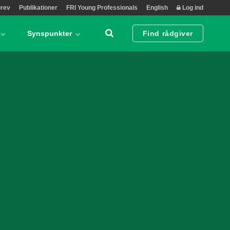
rev
Publikationer
FRI Young Professionals
English
Log ind
Synspunkter
Find rådgiver