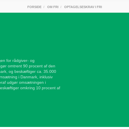
FORSIDE
OM FRI
OPTAGELSESKRAV I FRI
en for rådgiver- og
gør omtrent 90 procent af den
ark, og beskæftiger ca. 35.000
sætning i Danmark, inklusiv
Heraf udgør omsætningen i
eskæftiger omkring 10 procent af