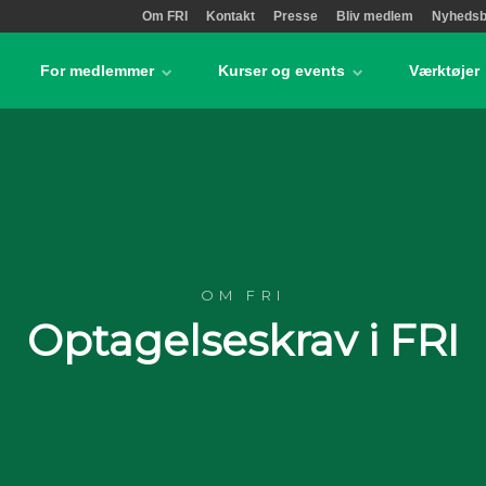
Om FRI
Kontakt
Presse
Bliv medlem
Nyhedsb
For medlemmer
Kurser og events
Værktøjer
OM FRI
Optagelseskrav i FRI