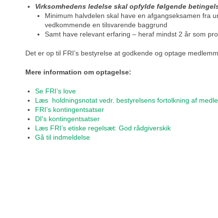
Virksomhedens ledelse skal opfylde følgende betingels
Minimum halvdelen skal have en afgangseksamen fra unive
vedkommende en tilsvarende baggrund
Samt have relevant erfaring – heraf mindst 2 år som proje
Det er op til FRI’s bestyrelse at godkende og optage medlemmer
Mere information om optagelse:
Se FRI’s love
Læs holdningsnotat vedr. bestyrelsens fortolkning af medle
FRI’s kontingentsatser
DI's kontingentsatser
Læs FRI’s etiske regelsæt: God rådgiverskik
Gå til indmeldelse