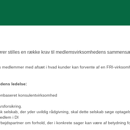
ører stilles en række krav til medlemsvirksomhedens sammensætn
s medlemmer med afsæt i hvad kunder kan forvente af en FRI-virksom
 dens ledelse:
idenbaseret konsulentvirksomhed
sforsikring.
selskab, der yder uvildig rådgivning, skal dette selskab søge optagels
edlem i DI
bejdspartner om forhold, der i konkrete sager kan være af betydning f