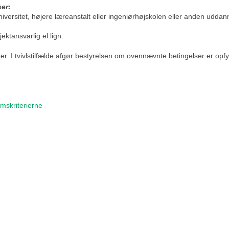
er:
rsitet, højere læreanstalt eller ingeniørhøjskolen eller anden uddann
ktansvarlig el.lign.
. I tvivlstilfælde afgør bestyrelsen om ovennævnte betingelser er opfyl
mskriterierne